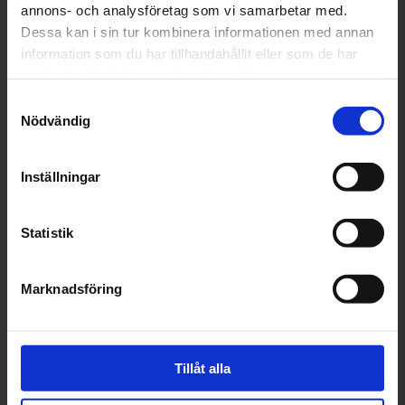
annons- och analysföretag som vi samarbetar med.
Dessa kan i sin tur kombinera informationen med annan
information som du har tillhandahållit eller som de har
samlat in när du har använt deras tjänster.
Visa på karta
Samtyckesval
Nödvändig
Inställningar
Statistik
Besök butikens e-handel
Marknadsföring
Tillåt alla
Hitta en verkstad nära dig