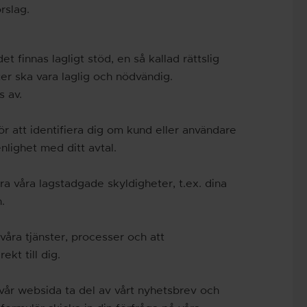
rslag.
 finnas lagligt stöd, en så kallad rättslig
ter ska vara laglig och nödvändig.
s av.
r att identifiera dig om kund eller användare
enlighet med ditt avtal.
öra våra lagstadgade skyldigheter, t.ex. dina
.
 våra tjänster, processer och att
kt till dig.
vår websida ta del av vårt nyhetsbrev och