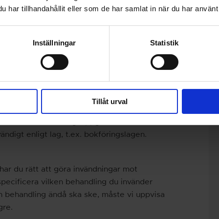
ktig har du rätt att begära att få detta rättat.
har tillhandahållit eller som de har samlat in när du har använt 
service via e post:
Inställningar
Statistik
ta ställning till om begäran är befogad och
a dig som frågeställare om hur rättelsen
Tillåt urval
os oss och därefter raderas så snart som
 på annat. Faktureringsuppgifter och
ndigt enligt lag, t.ex. bokföringslagen.
ar du rätt att göra invändningar mot
pecificera vilken behandling du invänder
n behandling ändå ska ske, måste vi uppvisa
gre.