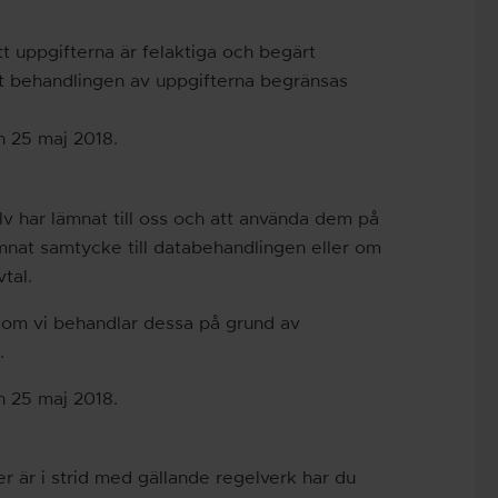
tt uppgifterna är felaktiga och begärt
att behandlingen av uppgifterna begränsas
n 25 maj 2018.
älv har lämnat till oss och att använda dem på
ämnat samtycke till databehandlingen eller om
tal.
et om vi behandlar dessa på grund av
.
n 25 maj 2018.
r är i strid med gällande regelverk har du