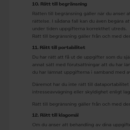
10. Rätt till begränsning
Rätten till begränsning gäller när du anser a
rättelse. I sådana fall kan du även begära 
under tiden uppgifterna korrekthet utreds.
Rätt till begränsning gäller från och med de
11. Rätt till portabilitet
Du har rätt att få ut de uppgifter som du sj
annat sätt med förutsättningar att du har l
du har lämnat uppgifterna i samband med av
Däremot har du inte rätt till dataportabilit
intresseavvägning eller skyldighet enligt lag
Rätt till begränsning gäller från och med de
12. Rätt till klagomål
Om du anser att behandling av dina uppgifte