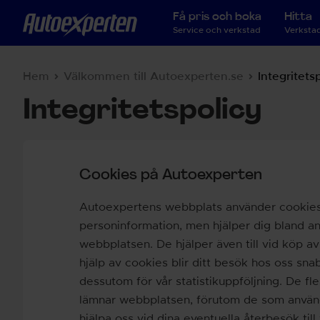
Få pris och boka
Hitta
Service och verkstad
Verkstad
Hem
Välkommen till Autoexperten.se
Integritets
Integritetspolicy
Cookies på Autoexperten
Autoexpertens webbplats använder cookies.
personinformation, men hjälper dig bland ann
webbplatsen. De hjälper även till vid köp av 
hjälp av cookies blir ditt besök hos oss sn
dessutom för vår statistikuppföljning. De fl
lämnar webbplatsen, förutom de som används t
hjälpa oss vid dina eventuella återbesök til