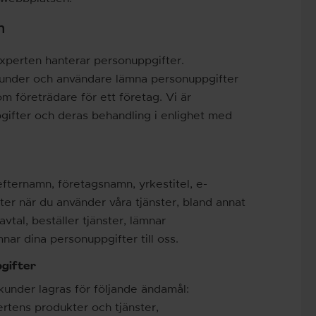
n
experten hanterar personuppgifter.
 kunder och användare lämna personuppgifter
om företrädare för ett företag. Vi är
gifter och deras behandling i enlighet med
fternamn, företagsnamn, yrkestitel, e-
er när du använder våra tjänster, bland annat
avtal, beställer tjänster, lämnar
nar dina personuppgifter till oss.
pgifter
kunder lagras för följande ändamål:
ertens produkter och tjänster,