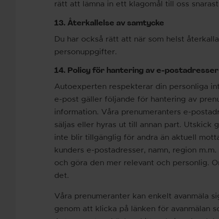
rätt att lämna in ett klagomål till oss snarast
13. Återkallelse av samtycke
Du har också rätt att när som helst återkal
personuppgifter.
14. Policy för hantering av e-postadresser
Autoexperten respekterar din personliga int
e-post gäller följande för hantering av pre
information. Våra prenumeranters e-posta
säljas eller hyras ut till annan part. Utskick
inte blir tillgänglig för andra än aktuell mott
kunders e-postadresser, namn, region m.m. ä
och göra den mer relevant och personlig. Om 
det.
Våra prenumeranter kan enkelt avanmäla sig
genom att klicka på länken för avanmälan som