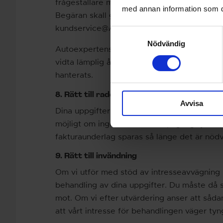
frågeställare menar att någon uppgift är fela
med annan information som du 
Begäran skall göras hos Autoexpertens kund
kundservice@Autoexperten.se.
Samtyckesval
Nödvändig
Autoexpertens kundservice skall skyndsamt 
vidta lämplig åtgärd och därefter underrätt
hanterats.
8. Rätt till radering
Avvisa
Dina uppgifter sparas så länge du är kund h
möjligt om ingen annan tillämplig lag tyder
fakturaunderlag sparas så länge det är nödvä
9. Rätt till invändning
Om vi utför med stöd av intresseavvägning h
behandling av dina uppgifter. Du måste då s
mot. Om vi efter utvärdering anser att såda
att vårt intresse för behandlingen väger tyn