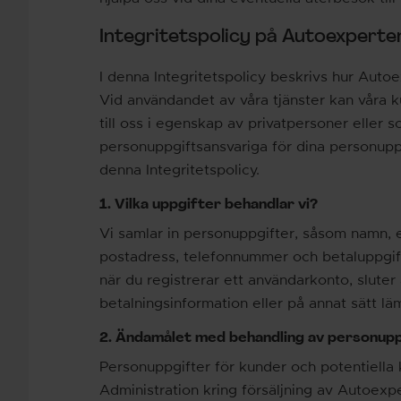
Integritetspolicy på Autoexperte
I denna Integritetspolicy beskrivs hur Auto
Vid användandet av våra tjänster kan våra
till oss i egenskap av privatpersoner eller s
personuppgiftsansvariga för dina personupp
denna Integritetspolicy.
1. Vilka uppgifter behandlar vi?
Vi samlar in personuppgifter, såsom namn, e
postadress, telefonnummer och betaluppgift
när du registrerar ett användarkonto, sluter 
betalningsinformation eller på annat sätt läm
2. Ändamålet med behandling av personup
Personuppgifter för kunder och potentiella 
Administration kring försäljning av Autoexp