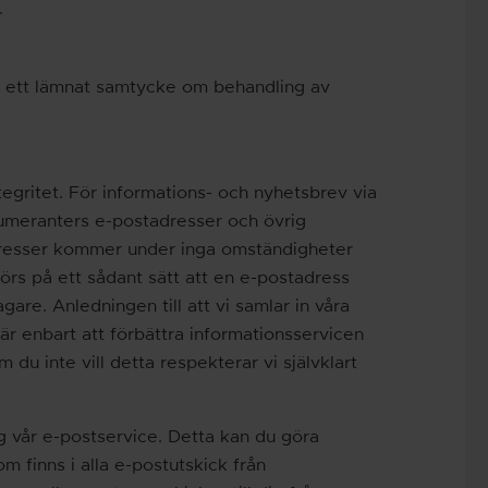
.
la ett lämnat samtycke om behandling av
egritet. För informations- och nyhetsbrev via
numeranters e-postadresser och övrig
dresser kommer under inga omständigheter
 görs på ett sådant sätt att en e-postadress
agare. Anledningen till att vi samlar in våra
r enbart att förbättra informationsservicen
du inte vill detta respekterar vi självklart
 vår e-postservice. Detta kan du göra
 finns i alla e-postutskick från