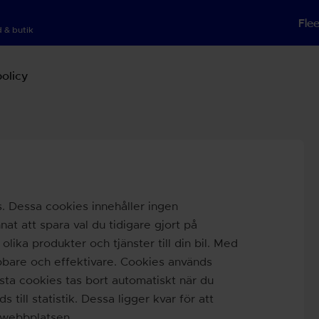
Fle
 & butik
policy
 Dessa cookies innehåller ingen
at att spara val du tidigare gjort på
olika produkter och tjänster till din bil. Med
abbare och effektivare. Cookies används
esta cookies tas bort automatiskt när du
ill statistik. Dessa ligger kvar för att
l webbplatsen.