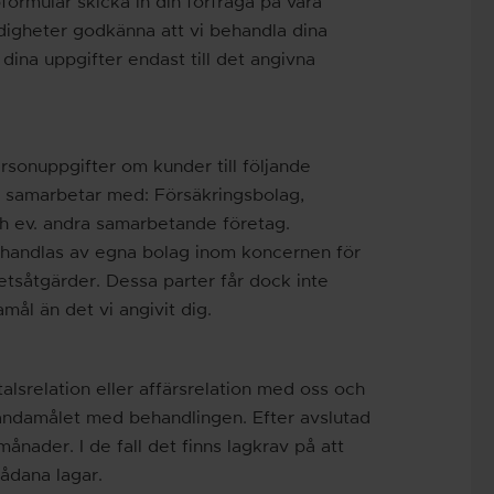
ormulär skicka in din förfråga på våra
ndigheter godkänna att vi behandla dina
dina uppgifter endast till det angivna
rsonuppgifter om kunder till följande
 samarbetar med: Försäkringsbolag,
h ev. andra samarbetande företag.
behandlas av egna bolag inom koncernen för
hetsåtgärder. Dessa parter får dock inte
mål än det vi angivit dig.
alsrelation eller affärsrelation med oss och
 ändamålet med behandlingen. Efter avslutad
 månader. I de fall det finns lagkrav på att
sådana lagar.