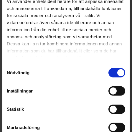
Vi använder enhetsidentifierare för att anpassa innehållet
och annonserna till användarna, tillhandahålla funktioner
för sociala medier och analysera vår trafik. Vi
vidarebefordrar även sådana identifierare och annan
information från din enhet till de sociala medier och
annons- och analysföretag som vi samarbetar med.
Dessa kan i sin tur kombinera informationen med annan
Saab 900 med en motorlampa som kommer och
information som du har tillhandahållit eller som de har
går
samlat in när du har använt deras tjänster.
En Saab 900 från 1990 rullar in i verkstan med en motorlampa
Samtyckesval
som kommer och går. Tillsammans med Saabentusiasten
Nödvändig
Gustaf och mekanikern Melvin tar Erik Ekstrand sig an oljebyte,
tänddelar och ventilkåpspackning.
Inställningar
Se avsnittet nu!
Statistik
Marknadsföring