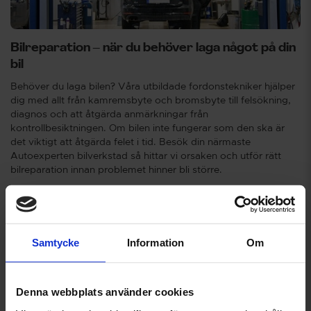
Bilreparation – när du behöver laga något på din
bil
Behöver du laga bilen? Våra utbildade fordonstekniker hjälper
dig med allt från kamremsbyte och bromsbyte till felsökning,
diagnos och att åtgärda anmärkningar från
kontrollbesiktningen. Om bilen inte fungerar som den ska är
det viktigt att åtgärda felet i tid. Besök din närmaste
Autoexperten bilverkstad så hittar vi orsaken och utför rätt
bilreparation innan problemet hinner bli större.
Boka bilreparation
Samtycke
Information
Om
Denna webbplats använder cookies