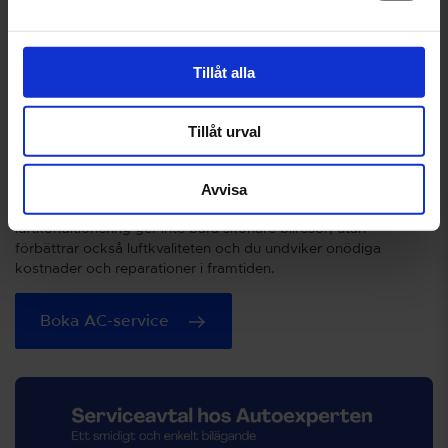
Tillåt alla
Tillåt urval
AC-service för en svalare bilresa
Avvisa
Dags att ge bilens AC lite kärlek. En välservad
luftkonditionering ger inte bara skönare bilresor, utan
förbättrar också luftkvaliteten och du undviker onödiga
kostnader och reparationer i framtiden.
Boka AC-service