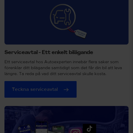
Serviceavtal - Ett enkelt bilägande
Ett serviceavtal hos Autoexperten innebär flera saker som
förenklar ditt bilägande samtidigt som det får din bil att leva
längre. Ta reda på vad ditt serviceavtal skulle kosta.
Teckna serviceavtal