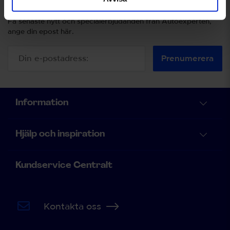
Prenumerera på vårt nyhetsbrev.
Få senaste nytt och specialerbjudanden från Autoexperten,
ange din epost här.
Prenumerera
Information
Hjälp och inspiration
Kundservice Centralt
Kontakta oss