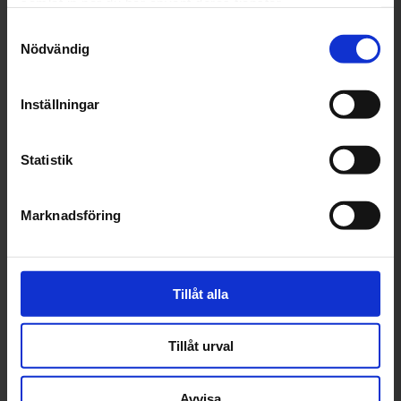
samlat in när du har använt deras tjänster.
Samtyckesval
Nödvändig
Assistansförsäkring
Godkänd Bilverkstad
Vid bilservice får du alltid fri
En standard för att säkerställa
Assistansförsäkring i 12
den kvalitet som du har rätt att
Inställningar
månader
förvänta dig av din verkstad.
Statistik
Marknadsföring
Betala på dina villkor
Tillåt alla
Med Autoexpertenkortet kan
du betala verkstadsbesöket
och butiksinköp i din egen takt.
Tillåt urval
Avvisa