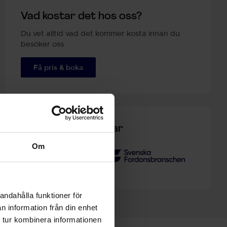
Vad kostar det hos oss?
Du vet alltid vad det kommer kosta innan du
besöker oss
Få pris & boka
Kvalitetsmärkningar
Om
andahålla funktioner för
n information från din enhet
 tur kombinera informationen