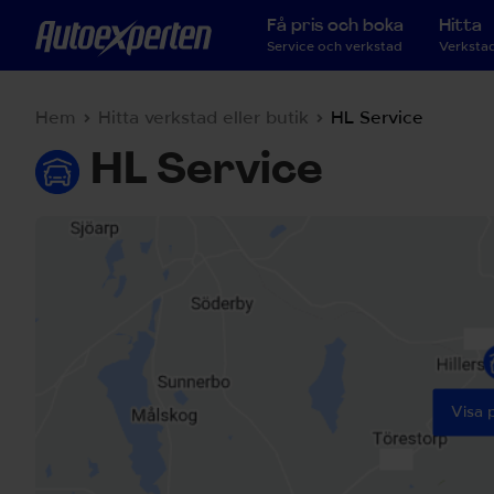
Få pris och boka
Hitta
Service och verkstad
Verkstad
Hem
Hitta verkstad eller butik
HL Service
HL Service
Visa 