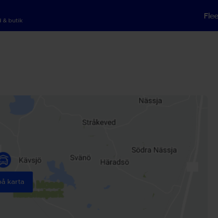
Fle
 & butik
på karta