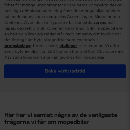
frihet för många ungdomar tack vare deras kompakta design
och låga driftskostnader. Idag finns det många olika märken
på marknaden, som exempelvis Aixam, Ligier, Microcar och
Chatenet. Även den här typen av bil ska både
servas
och
lagas
, oavsett om du köper en begagnad, billig mopedbil eller
en helt ny.
Våra verkstäder står redo att serva ditt fordon när
det är dags att byta slitagedelar som exempelvis
bromsbelägg
, bromsskivor,
hjullager
eller remmar. Vi utför
även byte av oljefilter, luftfilter och bränslefilter. Observera att
Assistansförsäkring inte kan tecknas för mopedbilar.
Boka verkstadstid
Här har vi samlat några av de vanligaste
frågorna vi får om mopedbilar