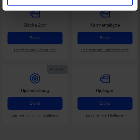
Släcka 2:or
Kamremsbyte
Boka
Boka
Läs mer om Släcka 2:or
Läs mer om Kamremsbyte
Pris direkt
Hjulinställning
Hjullager
Boka
Boka
Läs mer om Hjulinställning
Läs mer om Hjullager