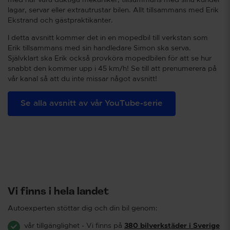
med när våra duktiga mekaniker, tillsammans med sina kunder
lagar, servar eller extrautrustar bilen. Allt tillsammans med Erik
Ekstrand och gästpraktikanter.
I detta avsnitt kommer det in en mopedbil till verkstan som
Erik tillsammans med sin handledare Simon ska serva.
Självklart ska Erik också provköra mopedbilen för att se hur
snabbt den kommer upp i 45 km/h! Se till att prenumerera på
vår kanal så att du inte missar något avsnitt!
Se alla avsnitt av vår YouTube-serie
Vi finns i hela landet
Autoexperten stöttar dig och din bil genom:
vår tillgänglighet - Vi finns på
380 bilverkstäder i Sverige