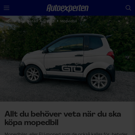
Hem
Bilverkstad
Övrigt
Mopedbil
Allt du behöver veta när du ska
köpa mopedbil
Mopedbilar, eller EU-moped som de också kallas för, betyder