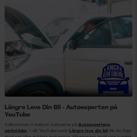
Längre Leve Din Bil - Autoexperten på
YouTube
Välkommen in bakom kulisserna på
Autoexpertens
verkstäder
. I vår YouTube-serie
Längre leve din bil
får du följa