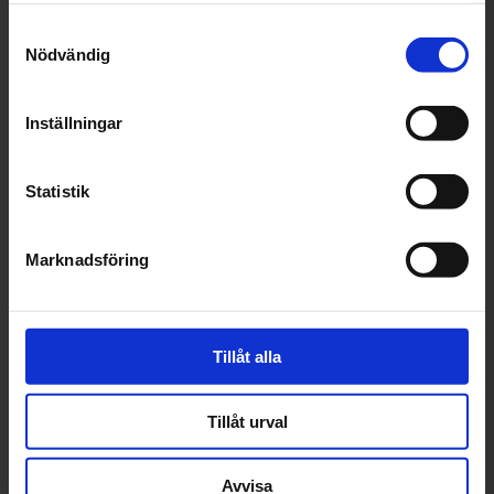
Samtyckesval
Nödvändig
Inställningar
Övriga reparationer & tjänster
Felsökning
Boka
Boka
Statistik
Läs mer om Övriga reparationer & tjänster
Läs mer om Felsökning
Marknadsföring
Bromsar
Batteribyte
Tillåt alla
Boka
Boka
Tillåt urval
Läs mer om Bromsar
Läs mer om Batteribyte
Avvisa