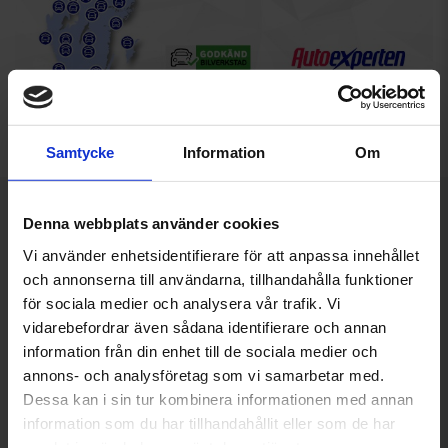
Samtycke
Information
Om
Denna webbplats använder cookies
Boka fler verkstadstjänster
Vi använder enhetsidentifierare för att anpassa innehållet
och annonserna till användarna, tillhandahålla funktioner
Välj tjänst, se pris och boka tid på din bilverkstad. Filtrera
för sociala medier och analysera vår trafik. Vi
på typ av tjänst för att se samtliga tjänster inom en
vidarebefordrar även sådana identifierare och annan
kategori. Du kan boka fler tjänster på samma gång.
information från din enhet till de sociala medier och
annons- och analysföretag som vi samarbetar med.
Dessa kan i sin tur kombinera informationen med annan
Reparation
Visa alla
Service
information som du har tillhandahållit eller som de har
samlat in när du har använt deras tjänster.