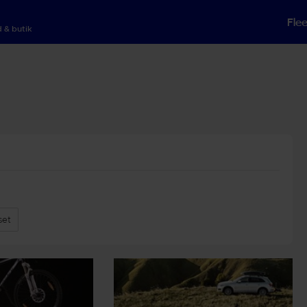
Fle
 & butik
set