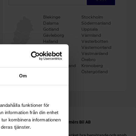
Blekinge
Stockholm
Dalarna
Södermanland
Gotland
Uppsala
Gävleborg
Värmland
Halland
Västerbotten
Jämtland
Västernorrland
Jönköping
Västmanland
Kalmar
Örebro
Västra Götaland
Kronoberg
Norrbotten
Östergötland
Om
Skåne
andahålla funktioner för
n information från din enhet
 tur kombinera informationen
deras tjänster.