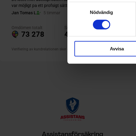
Samtyckesval
Nödvändig
Avvisa
Assistansförsäkring