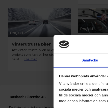
Projekt
Projekt
Byta torkarb
Vinterutrusta bilen
Genom att avläg
Att vinterutrusta bilen är ett
och smuts från 
projekt som kan bli hur stort som
säkerställer...
Lä
helst....
Läs mer
Samtycke
Denna webbplats använder 
Vi använder enhetsidentifierar
sociala medier och analysera 
till de sociala medier och a
med annan information som du 