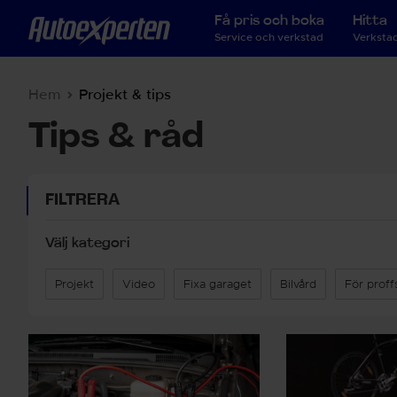
Få pris och boka
Hitta
Service och verkstad
Verkstad
Hem
Projekt & tips
Tips & råd
FILTRERA
Välj kategori
Projekt
Video
Fixa garaget
Bilvård
För proff