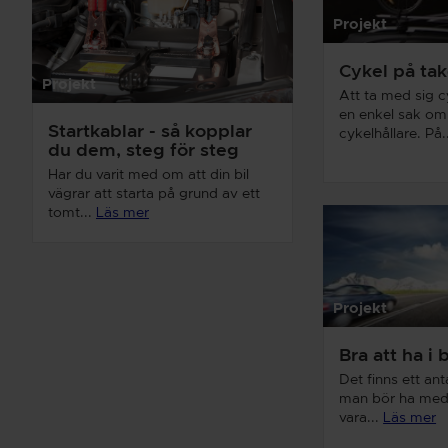
Projekt
Cykel på tak
Projekt
Att ta med sig c
en enkel sak om
Startkablar - så kopplar
cykelhållare. På.
du dem, steg för steg
Har du varit med om att din bil
vägrar att starta på grund av ett
tomt...
Läs mer
Projekt
Bra att ha i 
Det finns ett an
man bör ha med s
vara...
Läs mer