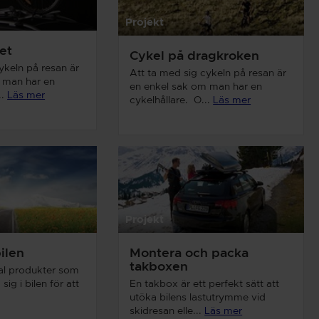
Projekt
et
Cykel på dragkroken
ykeln på resan är
Att ta med sig cykeln på resan är
 man har en
en enkel sak om man har en
..
Läs mer
cykelhållare. O...
Läs mer
Projekt
bilen
Montera och packa
takboxen
tal produkter som
ig i bilen för att
En takbox är ett perfekt sätt att
utöka bilens lastutrymme vid
skidresan elle...
Läs mer