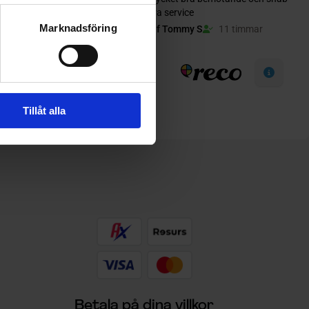
Marknadsföring
Tillåt alla
Betala på dina villkor