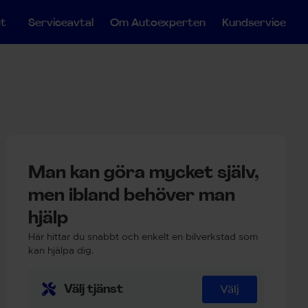
et
Serviceavtal
Om Autoexperten
Kundservice
Man kan göra mycket själv,
men ibland behöver man
hjälp
Här hittar du snabbt och enkelt en bilverkstad som
kan hjälpa dig.
Välj tjänst
Välj