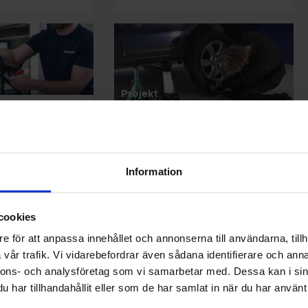
Projekt
lad
Byta däck själv
sna vatten, snö
Vi på Autoexperten hjälper dig
vindrutan
gärna att byta däck . Om det är så
s mer
att du vill...
Läs mer
Information
cookies
e för att anpassa innehållet och annonserna till användarna, tillh
vår trafik. Vi vidarebefordrar även sådana identifierare och anna
nnons- och analysföretag som vi samarbetar med. Dessa kan i sin
har tillhandahållit eller som de har samlat in när du har använt 