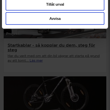
Tillåt urval
Avvisa
Projekt
Startkablar - så kopplar du dem, steg för
steg
Har du varit med om att din bil vägrar att starta på grund
av ett tomt...
Läs mer