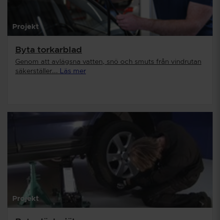
Projekt
Byta torkarblad
Genom att avlägsna vatten, snö och smuts från vindrutan
säkerställer...
Läs mer
Projekt