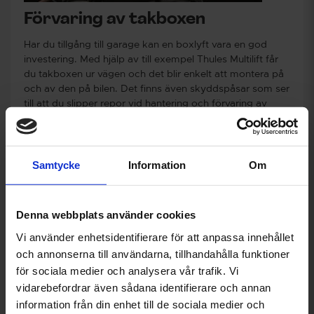
Förvaring av takboxen
Har du tillgång till garage kan en boxlyft vara en god
investering. Med hjälp av till exempel Thules Multilift får
du takboxen ur vägen och det blir enkelt att montera på
och av den på bilen. Det finns även skyddspåsar som ser
till att du slipper repor vid hantering och
förvaring av
takboxen
.
Samtycke
Information
Om
Klart
Denna webbplats använder cookies
Vi använder enhetsidentifierare för att anpassa innehållet
och annonserna till användarna, tillhandahålla funktioner
för sociala medier och analysera vår trafik. Vi
Vårda din takbox
vidarebefordrar även sådana identifierare och annan
information från din enhet till de sociala medier och
Tänk på att tvätta boxen för att förlänga dess livslängd