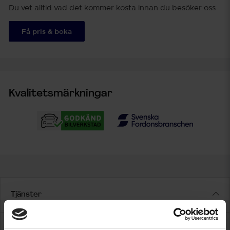
Du vet alltid vad det kommer kosta innan du besöker oss
Få pris & boka
Kvalitetsmärkningar
Tjänster
Om oss