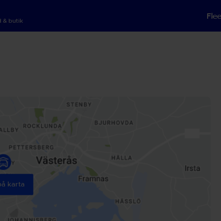
Fle
 & butik
på karta