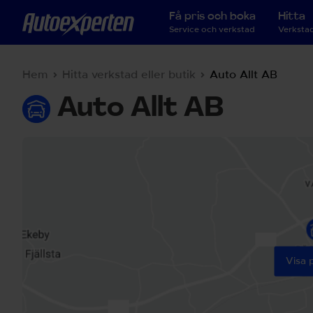
Få pris och boka
Hitta
Service och verkstad
Verkstad
Hem
Hitta verkstad eller butik
Auto Allt AB
Auto Allt AB
Visa 