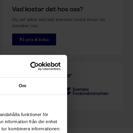
Vad kostar det hos oss?
Du vet alltid vad det kommer kosta innan du
besöker oss
Få pris & boka
Kvalitetsmärkningar
Om
andahålla funktioner för
n information från din enhet
 tur kombinera informationen