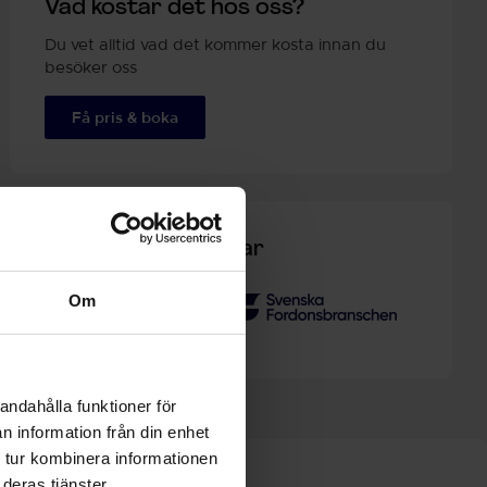
Vad kostar det hos oss?
Du vet alltid vad det kommer kosta innan du
besöker oss
Få pris & boka
Kvalitetsmärkningar
Om
andahålla funktioner för
n information från din enhet
 tur kombinera informationen
deras tjänster.