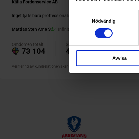
Samtyckesval
Nödvändig
Avvisa