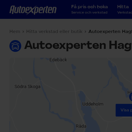
Få pris och boka
Hitta
Service och verkstad
Verkstad
Hem
Hitta verkstad eller butik
Autoexperten Hag
Autoexperten Hag
Visa 