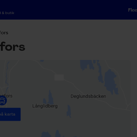
Fle
 & butik
fors
fors
på karta