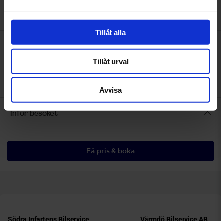
Bilverkstad
Tillåt alla
Omdömen
Tillåt urval
Assistansförsäkring
Avvisa
Inför besöket
Få pris & boka