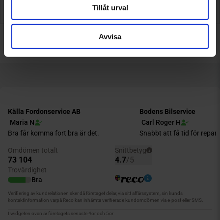
Tillåt urval
Inför besöket
Avvisa
Få pris & boka