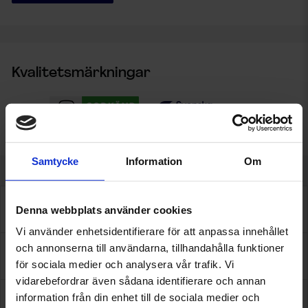
Kvalitetsmärkningar
Samtycke
Information
Om
Denna webbplats använder cookies
Tjänster
Vi använder enhetsidentifierare för att anpassa innehållet
och annonserna till användarna, tillhandahålla funktioner
Om oss
för sociala medier och analysera vår trafik. Vi
vidarebefordrar även sådana identifierare och annan
information från din enhet till de sociala medier och
Elmérs Bil drivs av Peter Lind med hjälp av sina tre