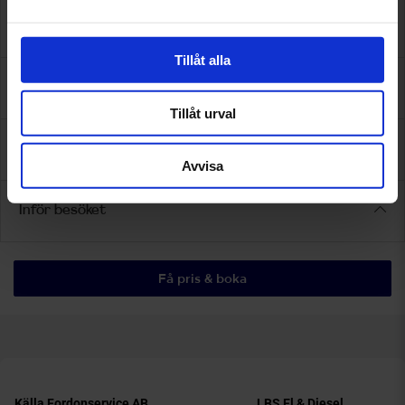
Välkommen till Torslanda Bilservice - Autoexperten när du
behöver boka tid för bilservice eller reparation!
Tillåt alla
Omdömen
Tillåt urval
Assistansförsäkring
Avvisa
Inför besöket
Få pris & boka