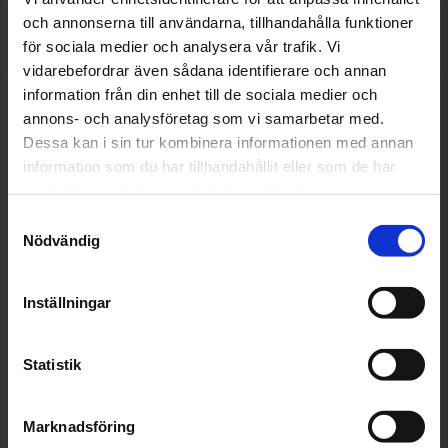
och annonserna till användarna, tillhandahålla funktioner
Om oss
för sociala medier och analysera vår trafik. Vi
vidarebefordrar även sådana identifierare och annan
information från din enhet till de sociala medier och
Vi är en allbilsverkstad som utför service och reparationer
annons- och analysföretag som vi samarbetar med.
på samtliga bilmärken och är specialiserade på Volvo och
Dessa kan i sin tur kombinera informationen med annan
Renault.Vi är stolta över att ha blivit utsedda till en av
Sveriges tio bästa bilverkstäder 2026 av Reco. Ett kvitto
information som du har tillhandahållit eller som de har
på vårt engagemang, vår service och våra nöjda kunder.
samlat in när du har använt deras tjänster.
Samtyckesval
Vi utför bland annat:
Nödvändig
AC-reparationer/service
Feldiagnostisering och reparation av elfel, startmotorer
och generatorer
Inställningar
Hjulinställning
Vindrutebyte och glasreparationer
Omläggning/balansering av däck
Statistik
Reparation av däck och TPMS-ventiler
Försäkringsskador och maskinskador i samarbete med
samtliga försäkringsbolag
Marknadsföring