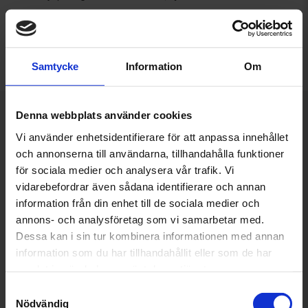
Handla online och hämta ut i butik
Är du osäker på vad du behöver? Fråga oss så hjälper vi dig
hitta rätt!
Vi hjälper dig att hitta rätt verkstad.
Samtycke
Information
Om
Denna webbplats använder cookies
Vi använder enhetsidentifierare för att anpassa innehållet
och annonserna till användarna, tillhandahålla funktioner
för sociala medier och analysera vår trafik. Vi
Visa på karta
vidarebefordrar även sådana identifierare och annan
information från din enhet till de sociala medier och
annons- och analysföretag som vi samarbetar med.
Dessa kan i sin tur kombinera informationen med annan
information som du har tillhandahållit eller som de har
samlat in när du har använt deras tjänster.
Samtyckesval
Besök butikens e-handel
Nödvändig