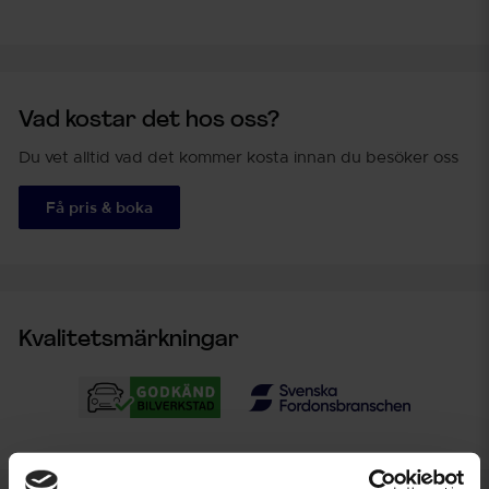
Vad kostar det hos oss?
Du vet alltid vad det kommer kosta innan du besöker oss
Få pris & boka
Kvalitetsmärkningar