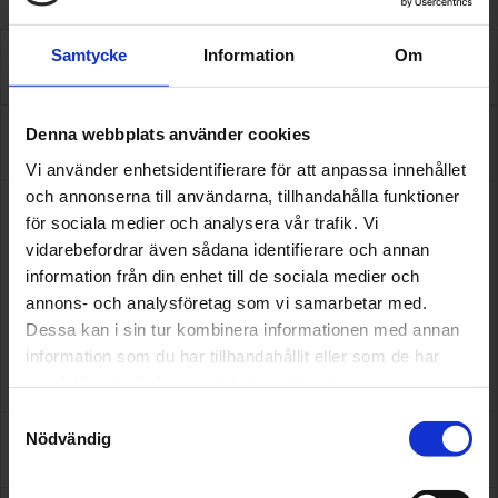
Samtycke
Information
Om
Tjänster
Denna webbplats använder cookies
Om oss
Vi använder enhetsidentifierare för att anpassa innehållet
och annonserna till användarna, tillhandahålla funktioner
Vår verkstad är certifierad enligt standarden Godkänd
för sociala medier och analysera vår trafik. Vi
Bilverkstad. Det innebär att vårt arbete inom kvalitet, miljö
vidarebefordrar även sådana identifierare och annan
och säkerhet noga granskas av en oberoende tredje part.
information från din enhet till de sociala medier och
För din och vår skull ska det alltid kännas tryggt att lämna
annons- och analysföretag som vi samarbetar med.
in bilen hos oss.
Dessa kan i sin tur kombinera informationen med annan
Här kan ni läsa mer om vårt arbete med Godkänd
information som du har tillhandahållit eller som de har
Bilverkstad
samlat in när du har använt deras tjänster.
Samtyckesval
Nödvändig
Omdömen