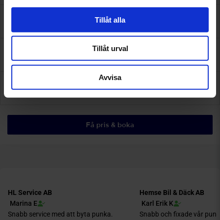
Tillåt alla
Omdömen
Tillåt urval
Assistansförsäkring
Avvisa
Inför besöket
Få pris & boka