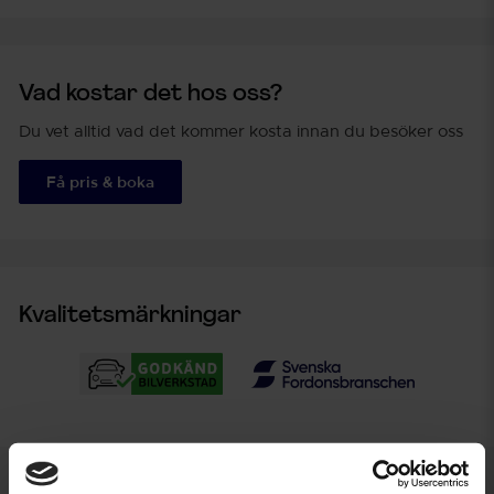
Vad kostar det hos oss?
Du vet alltid vad det kommer kosta innan du besöker oss
Få pris & boka
Kvalitetsmärkningar