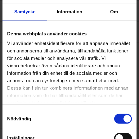
Samtycke
Information
Om
Tjänster
Om oss
Denna webbplats använder cookies
Vi använder enhetsidentifierare för att anpassa innehållet
och annonserna till användarna, tillhandahålla funktioner
Vår verkstad är certifierad enligt standarden Godkänd
Bilverkstad. Det innebär att vårt arbete inom kvalitet, miljö
för sociala medier och analysera vår trafik. Vi
och säkerhet noga granskas av en oberoende tredje part.
vidarebefordrar även sådana identifierare och annan
För din och vår skull ska det alltid kännas tryggt att lämna
information från din enhet till de sociala medier och
in bilen hos oss.
annons- och analysföretag som vi samarbetar med.
Dessa kan i sin tur kombinera informationen med annan
Här kan ni läsa mer om vårt arbete med Godkänd
Bilverkstad
information som du har tillhandahållit eller som de har
samlat in när du har använt deras tjänster.
Samtyckesval
Omdömen
Nödvändig
Inställningar
Assistansförsäkring