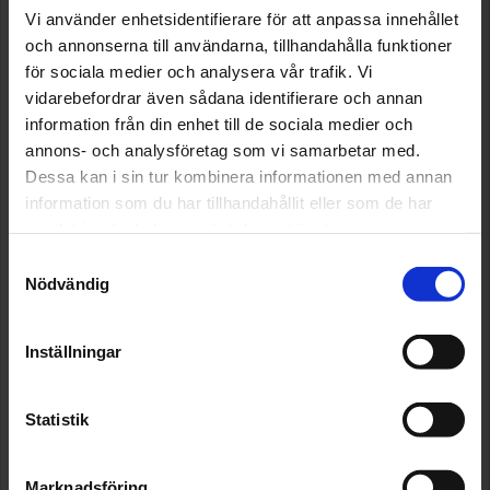
Vi använder enhetsidentifierare för att anpassa innehållet
Installation av motor- och kupévärmare
Dragkroksmontering
och annonserna till användarna, tillhandahålla funktioner
för sociala medier och analysera vår trafik. Vi
Komplett däckservice
vidarebefordrar även sådana identifierare och annan
information från din enhet till de sociala medier och
Vi erbjuder även ett komplett däckkoncept:
annons- och analysföretag som vi samarbetar med.
Däckmontering
Dessa kan i sin tur kombinera informationen med annan
Däckbyte
information som du har tillhandahållit eller som de har
Däckförsäkring
samlat in när du har använt deras tjänster.
Säsongsförvaring av dina hjul på vårt däckhotell
Samtyckesval
Professionell bilservice och reparation
Nödvändig
Vi har servat och lagat bilar i Kungsbacka sedan 1973 och
Inställningar
alla våra fordonstekniker har över 30 års
arbetslivserfarenhet av bilar.
När du väljer oss som din bilverkstad får du alltid:
Statistik
3 års funktionsgaranti på reservdelar
Bibehållen nybilsgaranti (om sådan finns kvar)
Marknadsföring