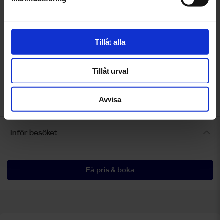
12 månaders fri Assistansförsäkring vid utförd service
Boka din tid hos Kungsbacka Bilservice AB idag, vi hjälper
din bil att leva längre!
Tillåt alla
Omdömen
Tillåt urval
Avvisa
Assistansförsäkring
Inför besöket
Få pris & boka