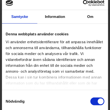
Samtycke
Information
Om
Tjänster
Denna webbplats använder cookies
Om oss
Vi använder enhetsidentifierare för att anpassa innehållet
och annonserna till användarna, tillhandahålla funktioner
för sociala medier och analysera vår trafik. Vi
Vår verkstad är certifierad enligt standarden Godkänd
Bilverkstad. Det innebär att vårt arbete inom kvalitet, miljö
vidarebefordrar även sådana identifierare och annan
och säkerhet noga granskas av en oberoende tredje part.
information från din enhet till de sociala medier och
För din och vår skull ska det alltid kännas tryggt att lämna
annons- och analysföretag som vi samarbetar med.
in bilen hos oss.
Dessa kan i sin tur kombinera informationen med annan
information som du har tillhandahållit eller som de har
Här kan ni läsa mer om vårt arbete med Godkänd
samlat in när du har använt deras tjänster.
Bilverkstad
Samtyckesval
Nödvändig
Omdömen