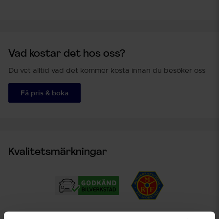
Vad kostar det hos oss?
Du vet alltid vad det kommer kosta innan du besöker oss
Få pris & boka
Kvalitetsmärkningar