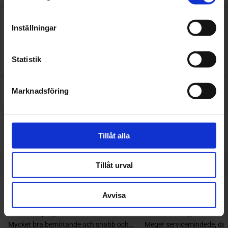
Omdömen
Inställningar
Statistik
Assistansförsäkring
Marknadsföring
Inför besöket
Få pris & boka
Tillåt alla
Tillåt urval
Avvisa