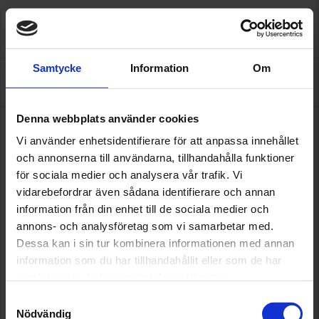
Tjänster
Samtycke
Information
Om
Om oss
Denna webbplats använder cookies
Ernqvists Bilverkstad i Lit startades 1902 och sedan 1996
Vi använder enhetsidentifierare för att anpassa innehållet
så drivs företaget av Mikael Ernqvist, som dock har jobbat
inom företaget sedan mitten av 70-talet. Han är den
och annonserna till användarna, tillhandahålla funktioner
fjärde generationen som driver familjeföretaget. I
för sociala medier och analysera vår trafik. Vi
verkstaden finner du även rutinerade teknikern Magnus
vidarebefordrar även sådana identifierare och annan
Arvehed som har jobbat i företaget sedan mitten på 90-
information från din enhet till de sociala medier och
talet. Ernqvists Bilverkstad har stort Volvokunnande, då
annons- och analysföretag som vi samarbetar med.
man varit Auktoriserad Volvoverkstad sedan början på
Dessa kan i sin tur kombinera informationen med annan
60-talet fram till 2012, men vi tar självklart emot alla
information som du har tillhandahållit eller som de har
sorters bilar för service och reparation. Medlem i MRF
(Motorbranschens Riksförbund) sedan 1943.
samlat in när du har använt deras tjänster.
Samtyckesval
Välkommen till oss på Ernqvists Bilverkstad i Lit!
Nödvändig