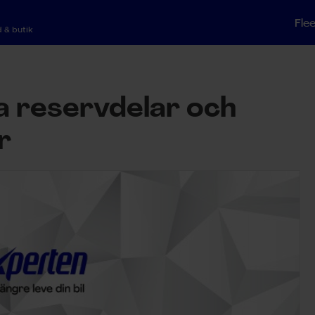
Fle
 & butik
a reservdelar och
r