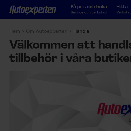
Få pris och boka
Hitta
Service och verkstad
Verkstad
Hem
Om Autoexperten
Handla
Välkommen att handl
tillbehör i våra butike