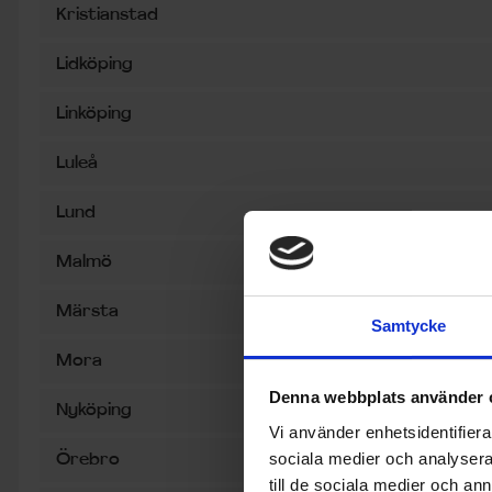
Kristianstad
Lidköping
Linköping
Luleå
Lund
Malmö
Märsta
Samtycke
Mora
Denna webbplats använder 
Nyköping
Vi använder enhetsidentifierar
sociala medier och analysera 
Örebro
till de sociala medier och a