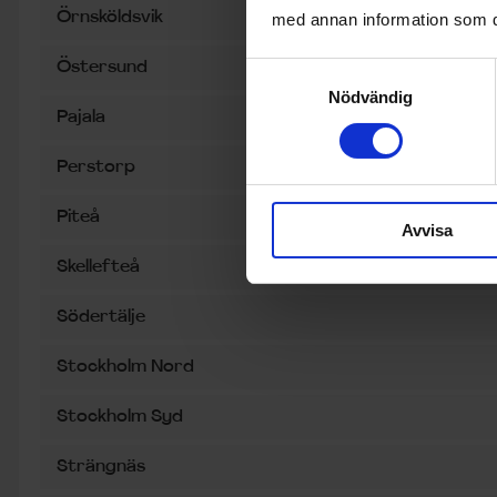
Örnsköldsvik
med annan information som du 
Östersund
Samtyckesval
Nödvändig
Pajala
Perstorp
Piteå
Avvisa
Skellefteå
Södertälje
Stockholm Nord
Stockholm Syd
Strängnäs