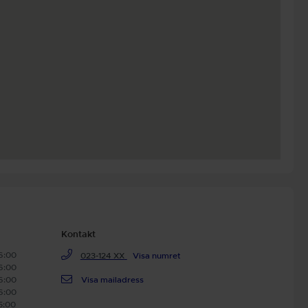
Kontakt
16:00
023-124 XX
Visa numret
16:00
16:00
Visa mailadress
16:00
15:00