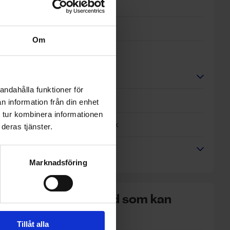
Visby
Västerås
Om
Örebro
Jobba hos oss
andahålla funktioner för
Köpvillkor för butik
n information från din enhet
 tur kombinera informationen
Villkor vid verkstadsbesök
deras tjänster.
Cookies och GDPR
Marknadsföring
Hitta en verkstad som kan
hjälpa dig
Tillåt alla