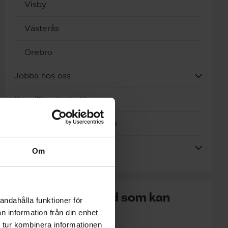
Visby
Västerås
Örebro
Jobba hos oss
Köpvillkor för butik
Villkor vid verkstadsbesök
Cookies och GDPR
Om
Hitta en verkstad som kan
andahålla funktioner för
n information från din enhet
hjälpa dig
 tur kombinera informationen