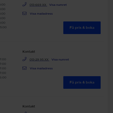
8:00
013-669 XX
Visa numret
8:00
8:00
Visa mailadress
8:00
8:00
15:00
Få pris & boka
Kontakt
17:00
013-29 95 XX
Visa numret
17:00
17:00
Visa mailadress
17:00
16:00
Få pris & boka
Kontakt