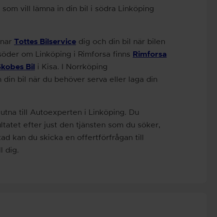
g som vill lämna in din bil i södra Linköping
mnar
Tottes Bilservice
dig och din bil när bilen
 söder om Linköping i Rimforsa finns
Rimforsa
kobes Bil
i Kisa
. I Norrköping
 din bil när du behöver serva eller laga din
utna till Autoexperten i Linköping. Du
sultatet efter just den tjänsten som du söker,
ad kan du skicka en offertförfrågan till
 dig.