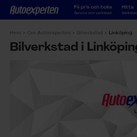
Få pris och boka
Hitta
Service och verkstad
Verkstad
Hem
Om Autoexperten
Bilverkstad
Linköping
Bilverkstad i Linköpin