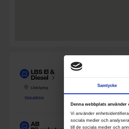
LBS El &
Öppettider
Diesel
Måndag -fredag 0
Samtycke
16.30
Linköping
Lunchstängt 12.30 
Visa adress
Denna webbplats använder 
Vi använder enhetsidentifierar
sociala medier och analysera 
AB
Öppettider
till de sociala medier och a