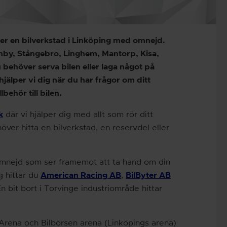
ter en bilverkstad i Linköping med omnejd.
rnby, Stångebro, Linghem, Mantorp, Kisa,
behöver serva bilen eller laga något på
hjälper vi dig när du har frågor om ditt
lbehör till bilen.
k
där vi hjälper dig med allt som rör ditt
höver hitta en bilverkstad, en reservdel eller
mnejd som ser framemot att ta hand om din
g hittar du
American Racing AB
,
BilByter AB
En bit bort i Torvinge industriområde hittar
 Arena och Bilbörsen arena (Linköpings arena)