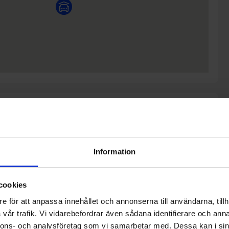
Kontakt
7.00 -
013-14 02 XX
Visa numret
Information
- 13.15
Visa mailadress
Få pris & boka
cookies
e för att anpassa innehållet och annonserna till användarna, tillh
vår trafik. Vi vidarebefordrar även sådana identifierare och anna
Kontakt
nnons- och analysföretag som vi samarbetar med. Dessa kan i sin