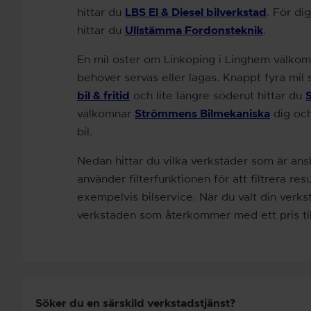
hittar du
LBS El & Diesel bilverkstad
. För di
hittar du
Ullstämma Fordonsteknik
.
En mil öster om Linköping i Linghem välko
behöver servas eller lagas. Knappt fyra mil
bil & fritid
och lite längre söderut hittar du
S
välkomnar
Strömmens Bilmekaniska
dig och
bil.
Nedan hittar du vilka verkstäder som är ansl
använder filterfunktionen för att filtrera re
exempelvis bilservice. När du valt din verkst
verkstaden som återkommer med ett pris till
Söker du en särskild
verkstads
tjänst?