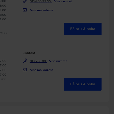
16:00
013-480 99 XX
Visa numret
16:00
16:00
Visa mailadress
16:00
16:00
Få pris & boka
12:30
Kontakt
17:00
013-708 XX
Visa numret
17:00
17:00
Visa mailadress
17:00
13:00
Få pris & boka