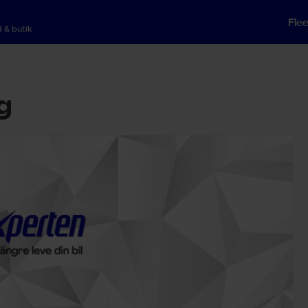
Fle
 & butik
g