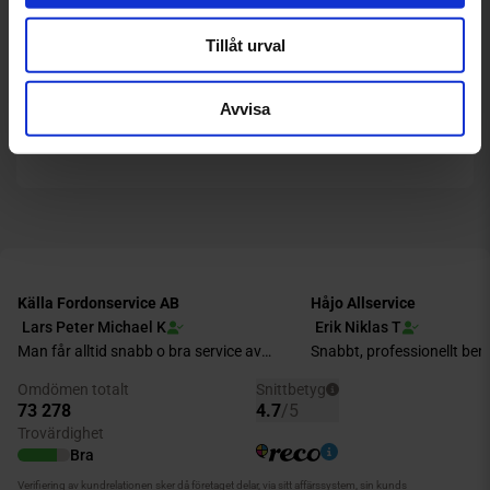
Köpvillkor för butik
Tillåt urval
Villkor vid verkstadsbesök
Avvisa
Cookies och GDPR