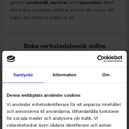
genom
underhåll
,
service
och
reparation
. Med
det enkla receptet arbetar vi mot vår vision att
ingen ska behöva köpa ny bil.
Boka verkstadsbesök online
• Cirka 380 verkstäder, 51 butiker • 3 års
funktionsgaranti på reservdelar • 12 mån fri
assistansförsäkring vid service
Samtycke
Information
Om
Boka tid hos verkstad här
Denna webbplats använder cookies
Vi använder enhetsidentifierare för att anpassa innehållet
och annonserna till användarna, tillhandahålla funktioner
Om Autoexperten
för sociala medier och analysera vår trafik. Vi
vidarebefordrar även sådana identifierare och annan