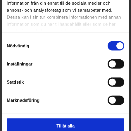
Godkänd Bilverkstad
information från din enhet till de sociala medier och
annons- och analysföretag som vi samarbetar med.
Serviceavtal
Dessa kan i sin tur kombinera informationen med annan
information som du har tillhandahållit eller som de har
Längre leve din bil
samlat in när du har använt deras tjänster.
Samtyckesval
Längre leve din bil
Nödvändig
Försäkringar
Inställningar
Autoexpertenkontot
Statistik
Autoexperten Fleet/Företagsbilar
Autoexperten Butik
Marknadsföring
Bilverkstad
Tillåt alla
Jobba hos oss