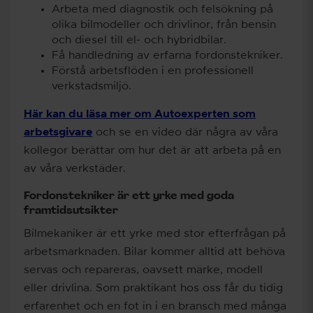
Arbeta med diagnostik och felsökning på
olika bilmodeller och drivlinor, från bensin
och diesel till el- och hybridbilar.
Få handledning av erfarna fordonstekniker.
Förstå arbetsflöden i en professionell
verkstadsmiljö.
Här kan du läsa mer om Autoexperten som
arbetsgivare
och se en video där några av våra
kollegor berättar om hur det är att arbeta på en
av våra verkstäder.
Fordonstekniker är ett yrke med goda
framtidsutsikter
Bilmekaniker är ett yrke med stor efterfrågan på
arbetsmarknaden. Bilar kommer alltid att behöva
servas och repareras, oavsett märke, modell
eller drivlina. Som praktikant hos oss får du tidig
erfarenhet och en fot in i en bransch med många