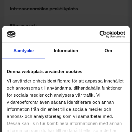
Intresseanmälan praktikplats
Förnamn och
efternamn
Samtycke
Information
Om
Telefonnummer
Denna webbplats använder cookies
Vi använder enhetsidentifierare för att anpassa innehållet
och annonserna till användarna, tillhandahålla funktioner
E-postadress
för sociala medier och analysera vår trafik. Vi
vidarebefordrar även sådana identifierare och annan
information från din enhet till de sociala medier och
annons- och analysföretag som vi samarbetar med.
Skola och
program/linje
Dessa kan i sin tur kombinera informationen med annan
information som du har tillhandahållit eller som de har