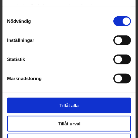
samlat in när du har använt deras tjänster.
Samtyckesval
Årskurs
Nödvändig
Inställningar
Önskat datum
för praktik
Statistik
Marknadsföring
Ort
Tillåt alla
Tillåt urval