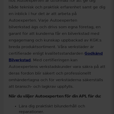
hos Autoexperten är utformad för att ge dig
både teknisk och praktisk erfarenhet samt ge dig
en inblick i hur det är att arbeta på
Autoexperten. Varje Autoexperten
bilverkstad
ägs och drivs som egna företag, en
garant för att kunderna får en bilverkstad med
engagemang och kunskap uppbackad av KGK:s
breda produktsortiment. Våra verkstäder
är
certifierade enligt kvalitetsstandarden
Godkänd
Bilverkstad
. Med certifieringen kan
Autoexpertens verkstadskunder vara säkra på att
deras fordon blir säkert och professionellt
omhändertagna och för verkstäderna säkerställs
att bransch- och lagkrav uppfylls.
När du väljer Autoexperten för din APL får du:
Lära dig praktiskt bilunderhåll och
reparationer.