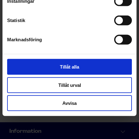
Inställningar
Statistik
Betala på dina villkor
Med Autoexpertenkortet kan
Marknadsföring
du betala verkstadsbesöket
och butiksinköp i din egen takt.
Tillåt alla
Prenumerera på vårt nyhetsbrev.
Få senaste nytt och specialerbjudanden från Autoexperten,
Tillåt urval
ange din epost här.
Avvisa
Prenumerera
Information