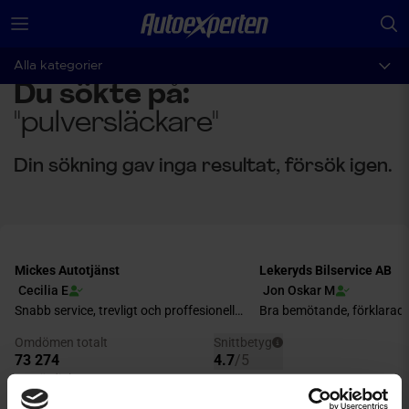
Alla kategorier
Du sökte på:
"pulversläckare"
Din sökning gav inga resultat, försök igen.