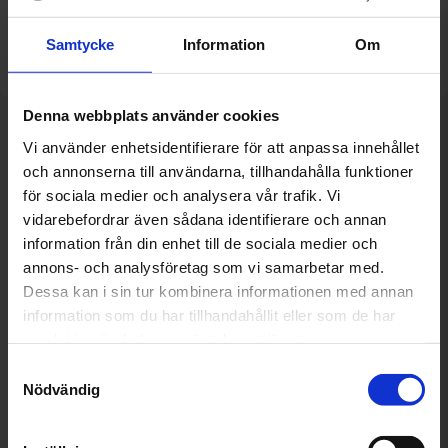
Samtycke
Information
Om
Denna webbplats använder cookies
Känn dig trygg.
Vi använder enhetsidentifierare för att anpassa innehållet
och annonserna till användarna, tillhandahålla funktioner
för sociala medier och analysera vår trafik. Vi
vidarebefordrar även sådana identifierare och annan
information från din enhet till de sociala medier och
annons- och analysföretag som vi samarbetar med.
Dessa kan i sin tur kombinera informationen med annan
Assistansförsäkring
Godkänd Bilverkstad
information som du har tillhandahållit eller som de har
Vid bilservice får du alltid fri
En standard för att säkerställa
Assistansförsäkring i 12
den kvalitet som du har rätt att
samlat in när du har använt deras tjänster.
månader
förvänta dig av din verkstad.
Samtyckesval
Nödvändig