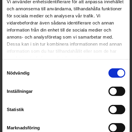
Vi använder enhetsidentifierare för att anpassa innehållet
Om det skulle vara så att den digitala
och annonserna till användarna, tillhandahålla funktioner
färdskrivaren inte fungerar (eller den analoga för
för sociala medier och analysera vår trafik. Vi
den delen) så ska du manuellt registrera dina
vidarebefordrar även sådana identifierare och annan
aktiviteter (körtid, vilotid, tillgänglighet etc) på
information från din enhet till de sociala medier och
ett papper. Du måste även skriva ner alla
annons- och analysföretag som vi samarbetar med.
uppgifter som annars registreras av
Dessa kan i sin tur kombinera informationen med annan
färdskrivaren, så som namn, körkortsnummer etc
information som du har tillhandahållit eller som de har
och du måste skriva under med din
samlat in när du har använt deras tjänster.
namnteckning.
Samtyckesval
Nödvändig
Hur ofta ska färdskrivaren
kontrolleras av en verkstad?
Inställningar
Färdskrivaren ska besiktigas med högst två års
mellanrum och den besiktigningen sker på en
Statistik
verkstad som är ackrediterad för att kontrollera
just digitala färdskrivare.
Hitta en verkstad nära
Marknadsföring
dig
och få hjälp med din färdskrivare.