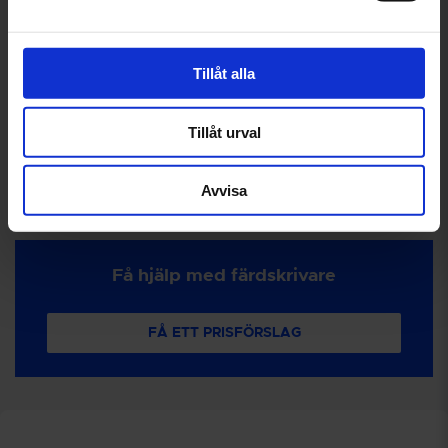
Tillåt alla
Främre rör
Tillåt urval
Förvara takbox
Avvisa
Få hjälp med färdskrivare
FÅ ETT PRISFÖRSLAG