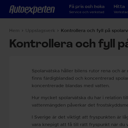
Få pris och boka
Hitta
Service och verkstad
Verkstad
Hem
Uppslagsverk
Kontrollera och fyll på spolar
Kontrollera och fyll 
Spolarvätska håller bilens rutor rena och är
finns färdigblandad och koncentrerad spolar
koncentrerade blandas med vatten.
Hur mycket spolarvätska du har i relation t
vattenmängden påverkar det frostskyddsmed
I Sverige är det viktigt att fryspunkten är l
vara knepigt att få till rätt fryspunkt när d