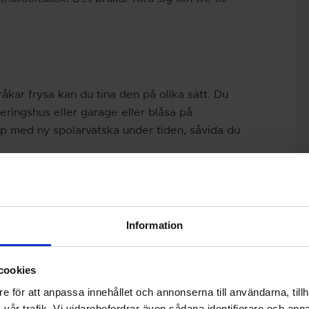
åkar frysa kan du tina den på olika sätt. Du
keringshus eller garage eller blåsa på
pp med ny spolarvätska under tiden, såvida du
niga personal i en
Autoexperten butik
nära dig
har bilen på
service
.
Information
Kontrollera däck
Koppling
cookies
e för att anpassa innehållet och annonserna till användarna, tillh
vår trafik. Vi vidarebefordrar även sådana identifierare och anna