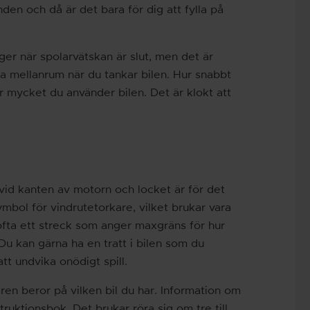
den och då är det bara för dig att fylla på
ger när spolarvätskan är slut, men det är
 mellanrum när du tankar bilen. Hur snabbt
r mycket du använder bilen. Det är klokt att
s vid kanten av motorn och locket är för det
ymbol för vindrutetorkare, vilket brukar vara
ofta ett streck som anger maxgräns för hur
u kan gärna ha en tratt i bilen som du
tt undvika onödigt spill.
en beror på vilken bil du har. Information om
truktionsbok. Det brukar röra sig om tre till