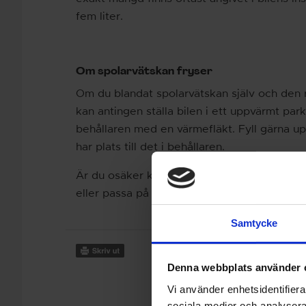
fem liter.
Om spolarvätskan fryser
Om du blandat spolarvätskan själv och den r
kan antingen ställa bilen i ett uppvärmt par
behållaren med en värmefläkt. Fyll gärna u
har plats till det i behållaren.
Är du osäker kan du alltid rådfråga vår kun
eller passa på att be om hjälp när du ändå 
Samtycke
Denna webbplats använder 
Vi använder enhetsidentifierar
sociala medier och analysera 