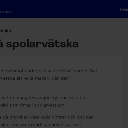
Fle
 & butik
vätska
på spolarvätska
 nödvändigt under alla väderförhållanden. Det
vätska att välja mellan, där den
ill vattenmängden avgör fryspunkten, då
el som finns i spolarvätskan.
åg på grund av våra kalla vintrar och det kan
u väljer koncentrerad spolarvätska. Den