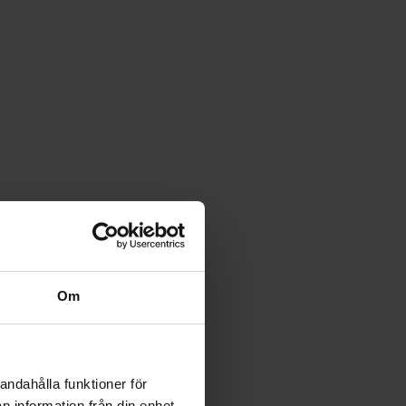
Om
andahålla funktioner för
n information från din enhet