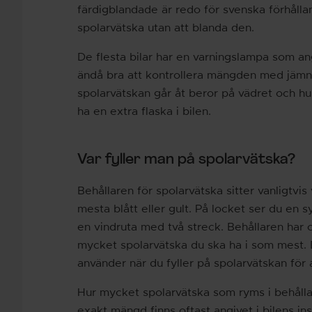
färdigblandade är redo för svenska förhållan
spolarvätska utan att blanda den.
De flesta bilar har en varningslampa som an
ändå bra att kontrollera mängden med jämna
spolarvätskan går åt beror på vädret och hu
ha en extra flaska i bilen.
Var fyller man på spolarvätska?
Behållaren för spolarvätska sitter vanligtvi
mesta blått eller gult. På locket ser du en s
en vindruta med två streck. Behållaren har 
mycket spolarvätska du ska ha i som mest. D
använder när du fyller på spolarvätskan för a
Hur mycket spolarvätska som ryms i behållar
exakt mängd finns oftast angivet i bilens ins