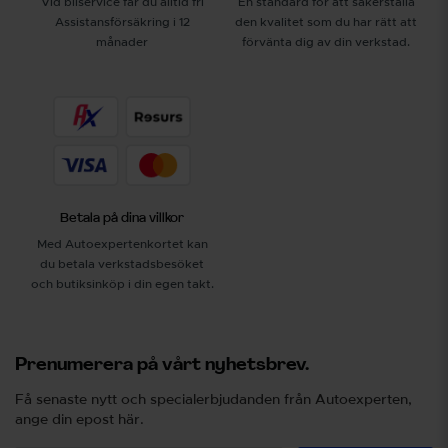
Vid bilservice får du alltid fri
En standard för att säkerställa
således gå på garantin, istället för att
certifierad och kan därför påvisa att
du behöver betala för något som
Assistansförsäkring i 12
den kvalitet som du har rätt att
de kontinuerligt bedriver ett kvalitets-
egentligen beror på en fabrikationsfel
månader
förvänta dig av din verkstad.
och hållbarhetsarbete. Eller både och.
i grunden. Det kan vara svårt att få
garanti på följdskador om ingreppet
är gjort någon annanstans, för att inte
nämna den tiden du behöver lägga på
att ringa runt när något problem
uppstår. Har du en enda verkstad är
det den som tar ansvar för hela
processen, vilket kan spara både tid
och pengar för dig som bilägare,
avslutar Stefan. Bilexpertens tips
Betala på dina villkor
Med Autoexpertenkortet kan
du betala verkstadsbesöket
och butiksinköp i din egen takt.
Prenumerera på vårt nyhetsbrev.
Få senaste nytt och specialerbjudanden från Autoexperten,
ange din epost här.