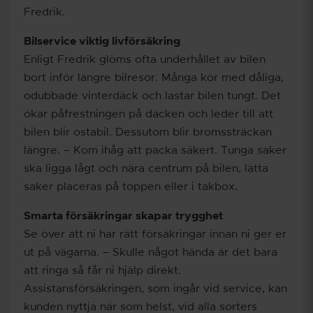
Fredrik.
Bilservice viktig livförsäkring
Enligt Fredrik glöms ofta underhållet av bilen
bort inför längre bilresor. Många kör med dåliga,
odubbade vinterdäck och lastar bilen tungt. Det
ökar påfrestningen på däcken och leder till att
bilen blir ostabil. Dessutom blir bromssträckan
längre. – Kom ihåg att packa säkert. Tunga saker
ska ligga lågt och nära centrum på bilen, lätta
saker placeras på toppen eller i takbox.
Smarta försäkringar skapar trygghet
Se över att ni har rätt försäkringar innan ni ger er
ut på vägarna. – Skulle något hända är det bara
att ringa så får ni hjälp direkt.
Assistansförsäkringen, som ingår vid service, kan
kunden nyttja när som helst, vid alla sorters