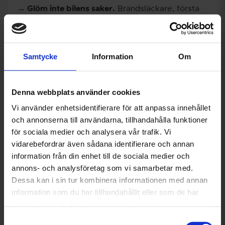
→ Glöm inte bilens saker.
Brandsläckare, första
hjälpen-kit och extra bilnyckel.
→ Packa rätt och säkert.
Tunga saker i botten
och lätta saker på toppen eller i takboxen.
Samtycke
Information
Om
→ Om oturen är framme.
Ingen fara, våra 400
verkstäder finns där för dig.
Denna webbplats använder cookies
Vi använder enhetsidentifierare för att anpassa innehållet
och annonserna till användarna, tillhandahålla funktioner
Så får du din bil att rulla längre
för sociala medier och analysera vår trafik. Vi
vidarebefordrar även sådana identifierare och annan
En gång i månaden
information från din enhet till de sociala medier och
annons- och analysföretag som vi samarbetar med.
Regelbundet, vid behov
Dessa kan i sin tur kombinera informationen med annan
information som du har tillhandahållit eller som de har
En gång per år
samlat in när du har använt deras tjänster.
Samtyckesval
Glöm inte bort!