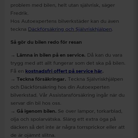
problem med bilen, helt utan självrisk, säger
Fredrik.
Hos Autoexpertens bilverkstäder kan du även
teckna
Däckförsäkring och Självriskhjälpen
.
Så gör du bilen redo för resan
→ Lämna in bilen på en service.
Då kan du vara
trygg med att allt fungerar som det ska på bilen.
Få en
kostnadsfri offert på service här
.
→ Teckna försäkringar.
Teckna Självriskhjälpen
och Däckförsäkring hos din Autoexperten
bilverkstad. Vår Assistansförsäkring ingår när du
servar din bil hos oss.
→ Gå igenom bilen.
Se över lampor, torkarblad,
olja och spolarvätska. Släng ett extra öga på
däcken så det inte är några torrsprickor eller att
de är ojämnt slitna.