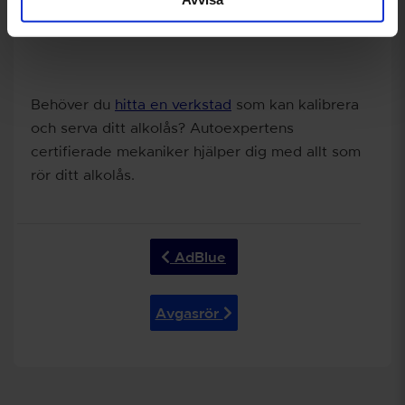
Behöver du
hitta en verkstad
som kan kalibrera
och serva ditt alkolås? Autoexpertens
certifierade mekaniker hjälper dig med allt som
rör ditt alkolås.
AdBlue
Avgasrör