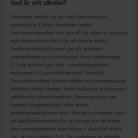
Vad är ett alkolås?
Alkolåset består av en liten låda med ett
munstycke. Lådan monteras under
instrumentpanelen och gör så att bilen är spärrad
och startmotorn låst. För att kunna starta
fordonet måste föraren ge ett godkänt
utandningsprov i munstycket (som understiger
0,1 mg alkohol per liter i utandningsluften,
motsvarar 0,2 promille alkohol i blodet).
Dessutom måste föraren blåsa vid slumpmässiga
tillfällen under färden. Varje blåsning registreras i
alkolåsets minnesfunktion. Personer som har
nedsatt lungkapacitet eller andra
andningssvårigheter bör i förväg ta kontakt med
en alkolåsleverantör för att pröva om de klarar
den andningsteknik som krävs. I vissa fall krävs
det att man blåser 0,0. Då maskinen är känslig