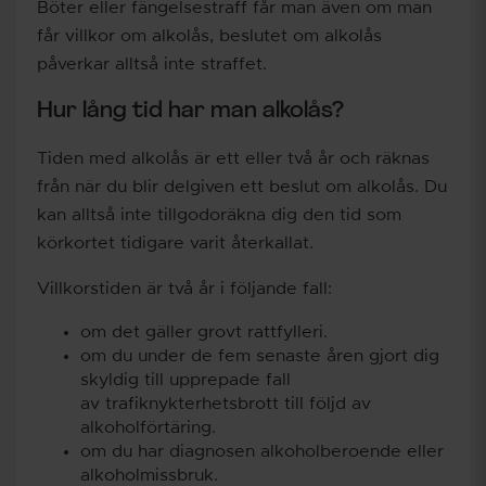
Böter eller fängelsestraff får man även om man
får villkor om alkolås, beslutet om alkolås
påverkar alltså inte straffet.
Hur lång tid har man alkolås?
Tiden med alkolås är ett eller två år och räknas
från när du blir delgiven ett beslut om alkolås. Du
kan alltså inte tillgodoräkna dig den tid som
körkortet tidigare varit återkallat.
Villkorstiden är två år i följande fall:
om det gäller grovt rattfylleri.
om du under de fem senaste åren gjort dig
skyldig till upprepade fall
av trafiknykterhetsbrott till följd av
alkoholförtäring.
om du har diagnosen alkoholberoende eller
alkoholmissbruk.