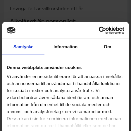
I övriga fall är villkorstiden ett år.
Alkolåset är personligt
Under villkorstiden får du endast köra fordon
utrustat med ett alkolås som
Samtycke
Information
Om
är personligt
godkänt av Transportstyrelsen
tillhandahålls av en av de leverantörer
Denna webbplats använder cookies
Transportstyrelsen har godkänt
Vi använder enhetsidentifierare för att anpassa innehållet
någon annan får inte blåsa åt dig, det är
och annonserna till användarna, tillhandahålla funktioner
strikt personligt
för sociala medier och analysera vår trafik. Vi
vidarebefordrar även sådana identifierare och annan
Transportstyrelsen ställer även krav på
information från din enhet till de sociala medier och
skötsamhet under villkorstiden,
annons- och analysföretag som vi samarbetar med.
service/kalibrering av alkolåset och läkarintyg
Dessa kan i sin tur kombinera informationen med annan
efter halva tiden, annars kan beslutet om villkor
information som du har tillhandahållit eller som de har
om alkolås tas bort och körkortet återkallas.