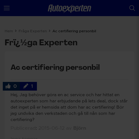
Hem
Fråga Experten
Ac certifiering personbil
Frï¿½ga Experten
Ac certifiering personbil
0
1
Hej, Jag behöver göra en ac service och har hittat en
autoexperten som har erbjudande på lets deal, dock står
det inget på er hemsida att dom har ac certifiering! Bör
jag undvika den verkstaden och gå till nån som har
certifiering?
Publicerad
:
2015-06-12
av
Björn
Inga taggar