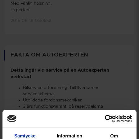
Med vänlig hälsning,
Experten
2015-06-16 13:58:53
FAKTA OM AUTOEXPERTEN
Detta ingår vid service på en Autoexperten
verkstad
Bilservice utförd enligt biltillverkarens
serviceschema
Utbildade fordonsmekaniker
3 års funktionsgaranti på reservdelarna
Bibehållen nybilsgaranti
12 månaders Assistansförsäkring
Möjlighet att dela upp betalningen
Samtycke
Information
Om