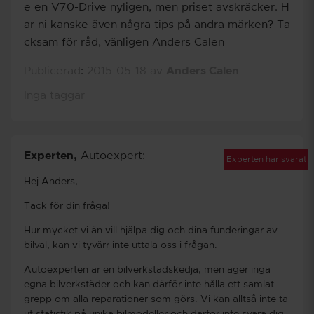
e en V70-Drive nyligen, men priset avskräcker. H
ar ni kanske även några tips på andra märken? Ta
cksam för råd, vänligen Anders Calen
Publicerad
:
2015-05-18
av
Anders Calen
Inga taggar
Experten
,
Autoexpert:
Experten har svarat
Hej Anders,
Tack för din fråga!
Hur mycket vi än vill hjälpa dig och dina funderingar av
bilval, kan vi tyvärr inte uttala oss i frågan.
Autoexperten är en bilverkstadskedja, men äger inga
egna bilverkstäder och kan därför inte hålla ett samlat
grepp om alla reparationer som görs. Vi kan alltså inte ta
ut statistik på unika bilmodeller och därför inte svara dig