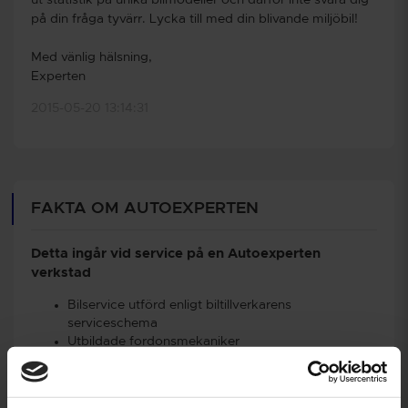
på din fråga tyvärr. Lycka till med din blivande miljöbil!
Med vänlig hälsning,
Experten
2015-05-20 13:14:31
FAKTA OM AUTOEXPERTEN
Detta ingår vid service på en Autoexperten
verkstad
Bilservice utförd enligt biltillverkarens
serviceschema
Utbildade fordonsmekaniker
3 års funktionsgaranti på reservdelarna
Bibehållen nybilsgaranti
12 månaders Assistansförsäkring