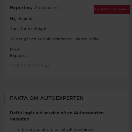
Experten
,
Autoexpert:
Experten har svarat
Hej Roland,
Tack för din fråga!
Ja det går att koppla elantenn till denna radio.
MVH
Experten
2015-05-12 08:01:44
FAKTA OM AUTOEXPERTEN
Detta ingår vid service på en Autoexperten
verkstad
Bilservice utförd enligt biltillverkarens