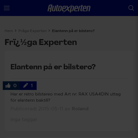
Hem
Fråga Experten
Elantenn på er bilstero?
Frï¿½ga Experten
Elantenn på er bilstero?
0
1
Har er retro bilstereo med Art nr: RAX USA4DIN uttag
för elantenn baktill?
Publicerad
:
2015-05-11
av
Roland
Inga taggar