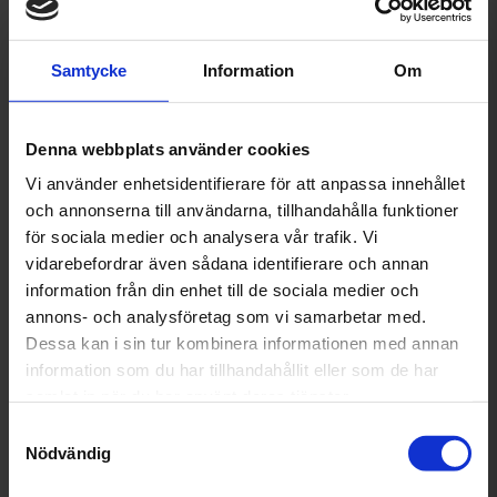
serviceschema
Utbildade fordonsmekaniker
3 års funktionsgaranti på reservdelarna
Samtycke
Information
Om
Bibehållen nybilsgaranti
12 månaders Assistansförsäkring
Möjlighet att dela upp betalningen
Denna webbplats använder cookies
Vi använder enhetsidentifierare för att anpassa innehållet
och annonserna till användarna, tillhandahålla funktioner
Läs om våra projekt och tips!
för sociala medier och analysera vår trafik. Vi
vidarebefordrar även sådana identifierare och annan
Startkablar
information från din enhet till de sociala medier och
annons- och analysföretag som vi samarbetar med.
Har du varit med om att din bil
vägrar att starta på grund av ett
Dessa kan i sin tur kombinera informationen med annan
tomt bilbatteri? Faktum är att
information som du har tillhandahållit eller som de har
problemet oftast är ganska lättlöst -
det är bara att ta fram
samlat in när du har använt deras tjänster.
startkablarna, som du ska se till att
Samtyckesval
ha i din bil.Äger du inga kablar? Köp
Cykel på taket
startkablar idag så är du säker på
Nödvändig
att du har dem som starthjälp när
Att ta med sig cykeln på resan är en
de behövs som mest. Att starta en