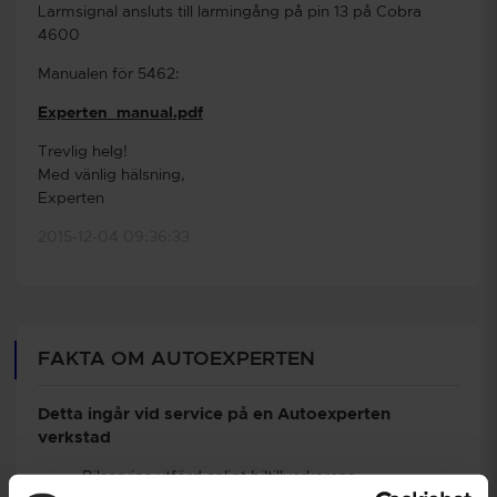
Larmsignal ansluts till larmingång på pin 13 på Cobra
4600
Manualen för 5462:
Experten_manual.pdf
Trevlig helg!
Med vänlig hälsning,
Experten
2015-12-04 09:36:33
FAKTA OM AUTOEXPERTEN
Detta ingår vid service på en Autoexperten
verkstad
Bilservice utförd enligt biltillverkarens