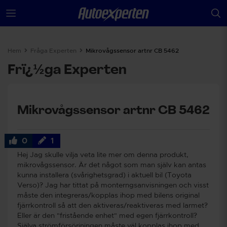
Hem
Fråga Experten
Mikrovågssensor artnr CB 5462
Frï¿½ga Experten
Mikrovågssensor artnr CB 5462
0
1
Hej Jag skulle vilja veta lite mer om denna produkt,
mikrovågssensor. Är det något som man själv kan antas
kunna installera (svårighetsgrad) i aktuell bil (Toyota
Verso)? Jag har tittat på monterngsanvisningen och visst
måste den integreras/kopplas ihop med bilens original
fjärrkontroll så att den aktiveras/reaktiveras med larmet?
Eller är den "fristående enhet" med egen fjärrkontroll?
Själva strömförsörjningen måste väl kopplas ihop med