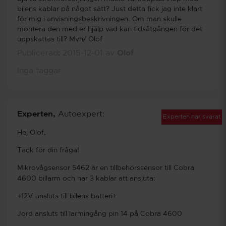
bilens kablar på något sätt? Just detta fick jag inte klart
för mig i anvisningsbeskrivningen. Om man skulle
montera den med er hjälp vad kan tidsåtgången för det
uppskattas till? Mvh/ Olof
Publicerad
:
2015-12-01
av
Olof
Inga taggar
Experten
,
Autoexpert:
Experten har svarat
Hej Olof,
Tack för din fråga!
Mikrovågsensor 5462 är en tillbehörssensor till Cobra
4600 billarm och har 3 kablar att ansluta:
+12V ansluts till bilens batteri+
Jord ansluts till larmingång pin 14 på Cobra 4600