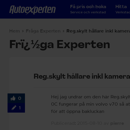
Få pris och boka
Hitta
Service och verkstad
Verkstad
Hem
Fråga Experten
Reg.skylt hållare inkl kamer
Frï¿½ga Experten
Reg.skylt hållare inkl kamer
Hej jag undrar om den här Reg.skyl
0
0C fungerar på min volvo v70 så at
1
för att öppna bakluckan
Publicerad
:
2015-08-10
av
pierre