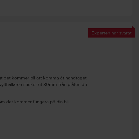
Experten har svarat
rångt det kommer bli att komma åt handtaget
ylthållaren sticker ut 30mm från plåten du
om det kommer fungera på din bil.