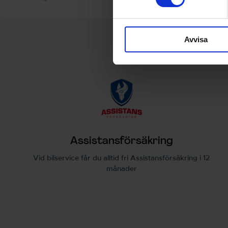
Avvisa
Assistansförsäkring
Vid bilservice får du alltid fri Assistansförsäkring i 12
månader