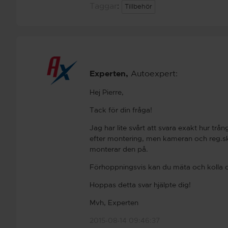
Taggar
:
Tillbehör
Experten
,
Autoexpert:
Hej Pierre,
Tack för din fråga!
Jag har lite svårt att svara exakt hur t
efter montering, men kameran och reg.sk
monterar den på.
Förhoppningsvis kan du mäta och kolla 
Hoppas detta svar hjälpte dig!
Mvh, Experten
2015-08-14 09:46:37