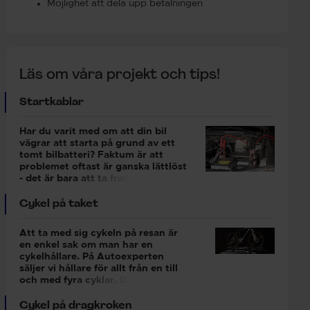
Möjlighet att dela upp betalningen
Läs om våra projekt och tips!
Startkablar
Har du varit med om att din bil
vägrar att starta på grund av ett
tomt bilbatteri? Faktum är att
problemet oftast är ganska lättlöst
- det är bara att ta fram
startkablarna, som du ska se till att
ha i din bil.Äger du inga kablar?
Cykel på taket
Köp startkablar idag så är du säker
på att du har dem som starthjälp
Att ta med sig cykeln på resan är
när de behövs som mest. Att starta
en enkel sak om man har en
en bil med startkablar är en
cykelhållare. På Autoexperten
manöver alla kan utföra, och är ett
säljer vi hållare för allt från en till
enkelt sätt att få igång
och med fyra cyklar. Den
motorn.Ibland kan det upplevas lite
vanligaste lösningen är att
obehagligt att koppla startkablar,
montera cykelhållare på
Cykel på dragkroken
för den sominte är van. Här kan du