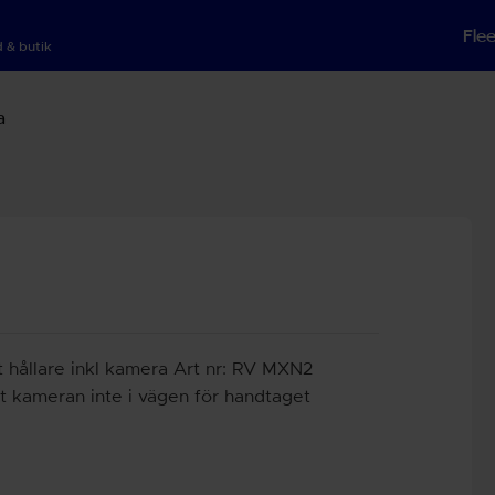
Fle
 & butik
a
a
t hållare inkl kamera Art nr: RV MXN2
t kameran inte i vägen för handtaget