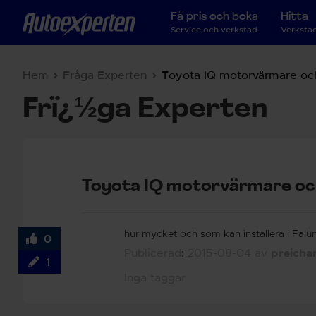
Få pris och boka
Hitta
Service och verkstad
Verkstad
Hem
Fråga Experten
Toyota IQ motorvärmare o
Frï¿½ga Experten
Toyota IQ motorvärmare o
hur mycket och som kan installera i Falu
0
Publicerad
:
2015-08-04
av
preicha
1
Inga taggar