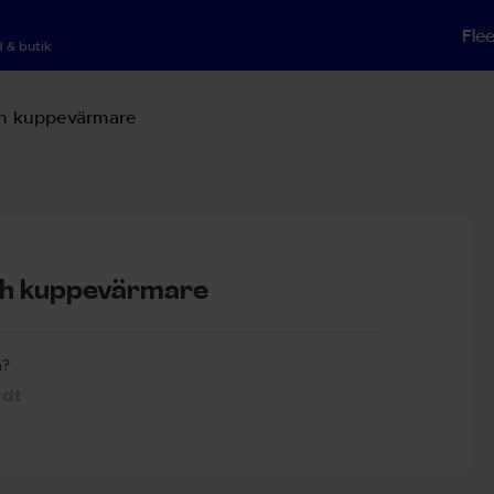
Fle
 & butik
ch kuppevärmare
ch kuppevärmare
n?
rdt