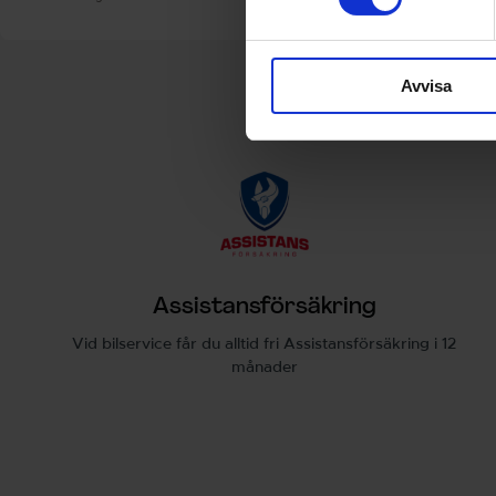
Avvisa
Assistansförsäkring
Vid bilservice får du alltid fri Assistansförsäkring i 12
månader