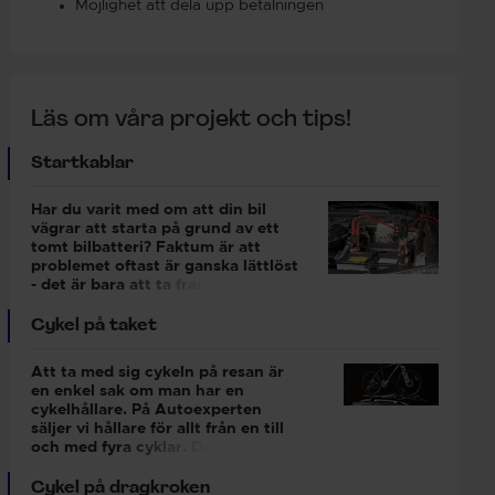
Möjlighet att dela upp betalningen
Läs om våra projekt och tips!
Startkablar
Har du varit med om att din bil
vägrar att starta på grund av ett
tomt bilbatteri? Faktum är att
problemet oftast är ganska lättlöst
- det är bara att ta fram
startkablarna, som du ska se till att
ha i din bil.Äger du inga kablar?
Cykel på taket
Köp startkablar idag så är du säker
på att du har dem som starthjälp
Att ta med sig cykeln på resan är
när de behövs som mest. Att starta
en enkel sak om man har en
en bil med startkablar är en
cykelhållare. På Autoexperten
manöver alla kan utföra, och är ett
säljer vi hållare för allt från en till
enkelt sätt att få igång
och med fyra cyklar. Den
motorn.Ibland kan det upplevas lite
vanligaste lösningen är att
obehagligt att koppla startkablar,
montera cykelhållare på
Cykel på dragkroken
för den sominte är van. Här kan du