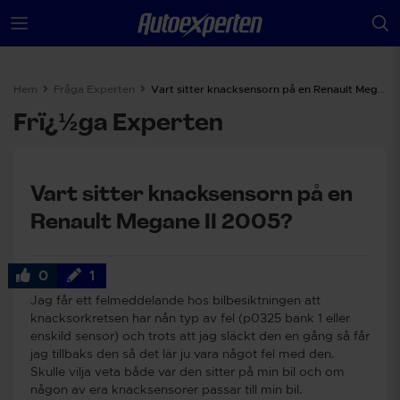
Hem
Fråga Experten
Vart sitter knacksensorn på en Renault Megane II 2005?
Frï¿½ga Experten
Vart sitter knacksensorn på en
Renault Megane II 2005?
0
1
Jag får ett felmeddelande hos bilbesiktningen att
knacksorkretsen har nån typ av fel (p0325 bank 1 eller
enskild sensor) och trots att jag släckt den en gång så får
jag tillbaks den så det lär ju vara något fel med den.
Skulle vilja veta både var den sitter på min bil och om
någon av era knacksensorer passar till min bil.