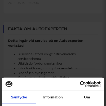
2015-05-19 15:52:36
FAKTA OM AUTOEXPERTEN
Detta ingår vid service på en Autoexperten
verkstad
Bilservice utförd enligt biltillverkarens
serviceschema
Utbildade fordonsmekaniker
3 års funktionsgaranti på reservdelarna
Bibehållen nybilsgaranti
12 månaders Assistansförsäkring
Möjlighet att dela upp betalningen
Samtycke
Information
Om