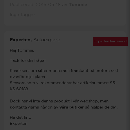
Publicerad
:
2015-05-18
av
Tommie
Inga taggar
Experten
,
Autoexpert:
Experten har svarat
Hej Tommie,
Tack för din fråga!
Knacksensorn sitter monterad i framkant på motorn rakt
ovanför oljekylaren.
Sensorn som vi rekommenderar har artikelnummer: 95-
KS 60188
Dock har vi inte denna produkt i vår webshop, men
kontakta gärna någon av
våra butiker
så hjälper de dig.
Ha det fint,
Experten