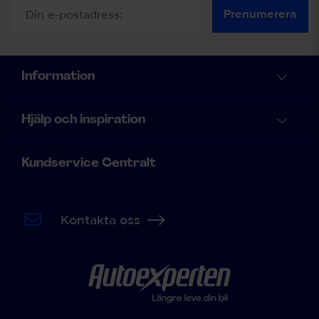
till hur man använder startkablar för
att få igång en bil som vägrar att
Prenumerera
starta. Nedan får du en guide för
hur du steg för steg ska gå tillväga.
Steg för steg: Så startar du bilen
med startkablar
Information
Hjälp och inspiration
Kundservice Centralt
Kontakta oss