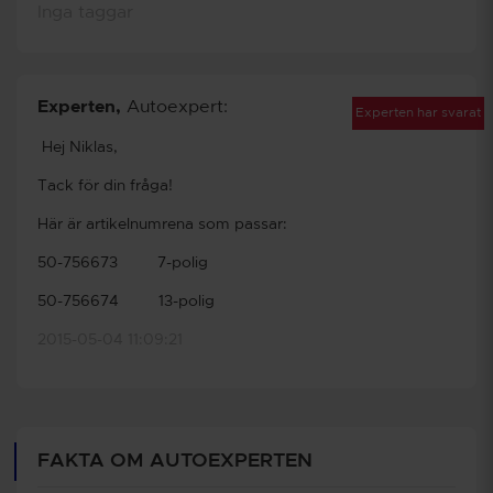
Inga taggar
Experten
,
Autoexpert:
Experten har svarat
Hej Niklas,
Tack för din fråga!
Här är artikelnumrena som passar:
50-756673 7-polig
50-756674 13-polig
2015-05-04 11:09:21
FAKTA OM AUTOEXPERTEN