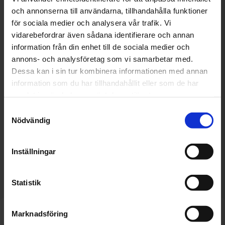
Är du osäker på hur man gör när man byter
och annonserna till användarna, tillhandahålla funktioner
kupéfilter i bilen, vill du veta mer om kupé- eller
för sociala medier och analysera vår trafik. Vi
allergifilter eller vilket filter du ska använda till
vidarebefordrar även sådana identifierare och annan
just din bil? Våra
bilverkstäder
står redo och
information från din enhet till de sociala medier och
fixar filterbytet åt dig.
annons- och analysföretag som vi samarbetar med.
Dessa kan i sin tur kombinera informationen med annan
information som du har tillhandahållit eller som de har
samlat in när du har använt deras tjänster.
Krafthylsa
Samtyckesval
Nödvändig
Kylarvätska
Inställningar
Statistik
Marknadsföring