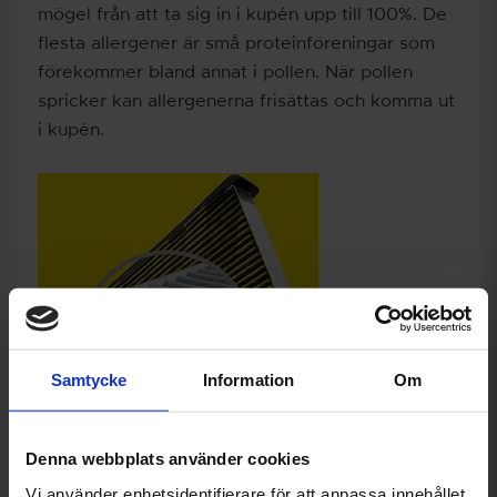
mögel från att ta sig in i kupén upp till 100%. De
flesta allergener är små proteinföreningar som
förekommer bland annat i pollen. När pollen
spricker kan allergenerna frisättas och komma ut
i kupén.
Samtycke
Information
Om
Denna webbplats använder cookies
Vi använder enhetsidentifierare för att anpassa innehållet