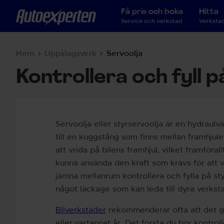
Få pris och boka
Hitta
Service och verkstad
Verkstad
Hem
Uppslagsverk
Servoolja
Kontrollera och fyll p
Servoolja eller styrservoolja är en hydraul
till en kuggstång som finns mellan framhjule
att vrida på bilens framhjul, vilket framföra
kunna använda den kraft som krävs för att 
jämna mellanrum kontrollera och fylla på styrs
något läckage som kan leda till dyra verkst
Bilverkstäder
rekommenderar ofta att det gö
eller vartannat år. Det första du bör kontrol