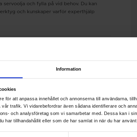
a servoolja och fylla på vid behov. Du kan
 verktyg och kunskaper varför experthjälp
Rostfritt
Skidhållare
avgassystem
Information
cookies
e för att anpassa innehållet och annonserna till användarna, tillh
vår trafik. Vi vidarebefordrar även sådana identifierare och anna
nnons- och analysföretag som vi samarbetar med. Dessa kan i sin
har tillhandahållit eller som de har samlat in när du har använt 