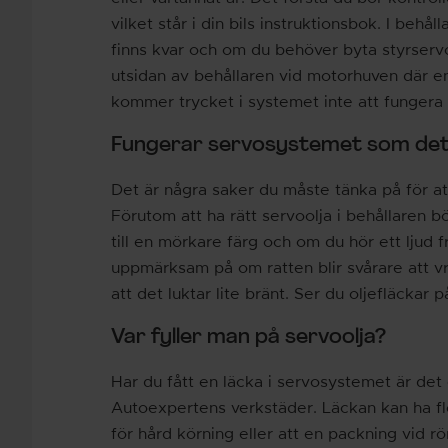
vilket står i din bils instruktionsbok. I beh
finns kvar och om du behöver byta styrservoo
utsidan av behållaren vid motorhuven där en
kommer trycket i systemet inte att fungera 
Fungerar servosystemet som det
Det är några saker du måste tänka på för a
Förutom att ha rätt servoolja i behållaren 
till en mörkare färg och om du hör ett ljud 
uppmärksam på om ratten blir svårare att vr
att det luktar lite bränt. Ser du oljefläckar
Var fyller man på servoolja?
Har du fått en läcka i servosystemet är det e
Autoexpertens verkstäder. Läckan kan ha fl
för hård körning eller att en packning vid r