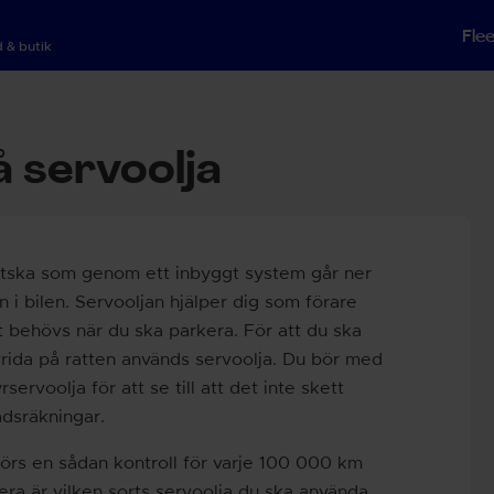
Fle
 & butik
å servoolja
vätska som genom ett inbyggt system går ner
n i bilen. Servooljan hjälper dig som förare
llt behövs när du ska parkera. För att du ska
vrida på ratten används servoolja. Du bör med
ervoolja för att se till att det inte skett
adsräkningar.
rs en sådan kontroll för varje 100 000 km
lera är vilken sorts servoolja du ska använda,