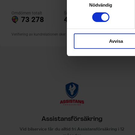
Nödvändig
Avvisa
Assistansförsäkring
Vid bilservice får du alltid fri Assistansförsäkring i 12