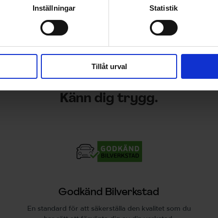
Inställningar
Statistik
Tillåt urval
Känn dig trygg.
Godkänd Bilverkstad
En standard för att säkerställa den kvalitet som du