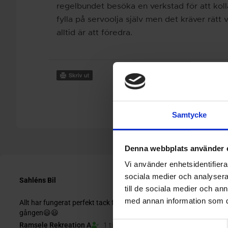
regelbundet besöka en verkstad för att koll
fylla på servoolja själv men det kräver rätt
alltid är att föredra.
Samtycke
Denna webbplats använder 
Vi använder enhetsidentifierar
sociala medier och analysera 
till de sociala medier och a
med annan information som du 
Samtyckesval