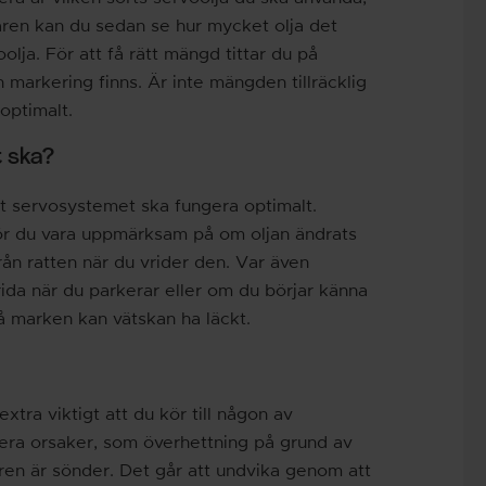
ållaren kan du sedan se hur mycket olja det
lja. För att få rätt mängd tittar du på
 markering finns. Är inte mängden tillräcklig
optimalt.
 ska?
tt servosystemet ska fungera optimalt.
bör du vara uppmärksam på om oljan ändrats
från ratten när du vrider den. Var även
ida när du parkerar eller om du börjar känna
 på marken kan vätskan ha läckt.
xtra viktigt att du kör till någon av
era orsaker, som överhettning på grund av
ören är sönder. Det går att undvika genom att