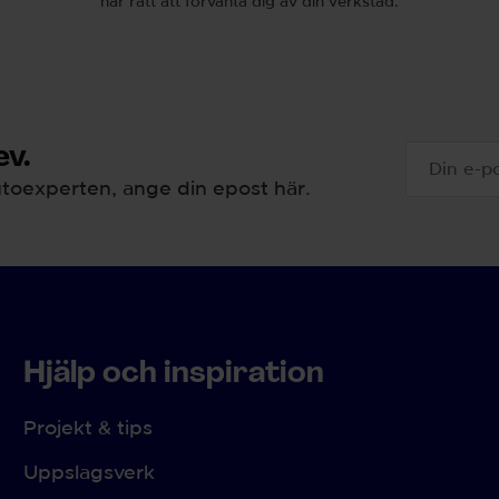
har rätt att förvänta dig av din verkstad.
v.
toexperten, ange din epost här.
Hjälp och inspiration
Projekt & tips
Uppslagsverk