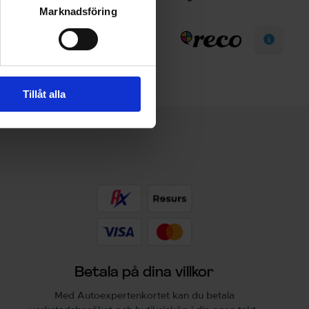
Marknadsföring
Tillåt alla
Betala på dina villkor
Med Autoexpertenkortet kan du betala