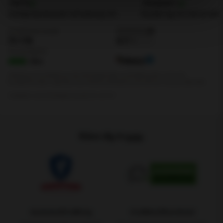
Känn dig trygg.
Assistansförsäkring
Godkänd Bilverkstad