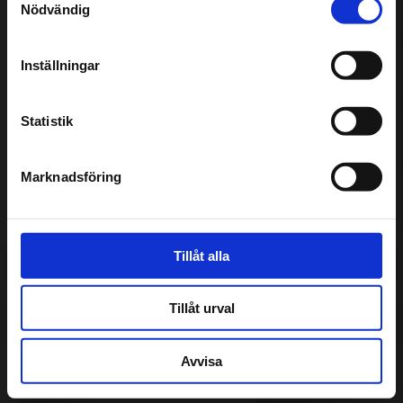
Nödvändig
Bilverkstad
Inställningar
Omdömen
Statistik
Assistansförsäkring
Marknadsföring
Inför besöket
Tillåt alla
Få pris & boka
Tillåt urval
Avvisa