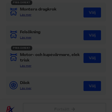
PRIS DIREKT
Prenumerera
Montera dragkrok
Välj
Läs mer
Information
Felsökning
Välj
Läs mer
Hjälp och inspiration
PRIS DIREKT
Motor- och kupévärmare, elek
Välj
Kundservice Centralt
trisk
Läs mer
Kontakta oss
Däck
Välj
Läs mer
Bilreparation
Välj
Fortsätt
Läs mer