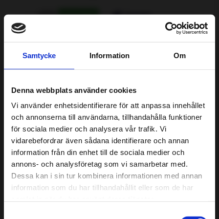
Samtycke
Information
Om
Tjänster
Denna webbplats använder cookies
Vi använder enhetsidentifierare för att anpassa innehållet
och annonserna till användarna, tillhandahålla funktioner
Om oss
för sociala medier och analysera vår trafik. Vi
vidarebefordrar även sådana identifierare och annan
Vår verkstad är certifierad enligt standarden Godkänd
information från din enhet till de sociala medier och
Bilverkstad. Det innebär att vårt arbete inom kvalitet, miljö
annons- och analysföretag som vi samarbetar med.
och säkerhet noga granskas av en oberoende tredje part.
Dessa kan i sin tur kombinera informationen med annan
För din och vår skull ska det alltid kännas tryggt att lämna
information som du har tillhandahållit eller som de har
in bilen hos oss.
samlat in när du har använt deras tjänster.
Här kan ni läsa mer om vårt arbete med Godkänd
Samtyckesval