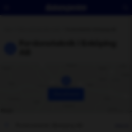
Hem
Hitta verkstad eller butik
Fordonsteknik i Enköping AB
Fordonsteknik i Enköping
AB
Visa på karta
Fordonsteknik i Enköping AB
Hitta hit