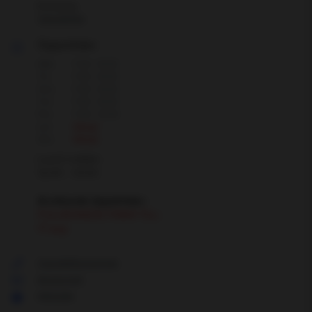
Enköping
Visa adress
Öppettider
Mån
7:00 - 16:30
Tis
7:00 - 16:30
Ons
7:00 - 16:30
Tor
7:00 - 16:30
Fre
7:00 - 13:00
Lör
Stängt
Sön
Stängt
Lunch mellan:
12:00 - 13:00
Avvikande öppettider:
FULLBOKADE FRAM TILL:
17 aug
Visa telefonnummer
Skicka mejl
Hemsida