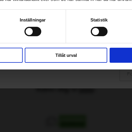
s mer
Inställningar
Statistik
C-service
PRIS DIREKT
s mer
Tillåt urval
tor- och kupévärmare, elektrisk
PRIS DIREKT
s mer
Fo
äck
Känn dig trygg.
s mer
lreparation
s mer