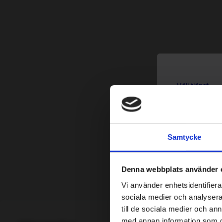
Välj tjänst
Bi
Lä
Samtycke
M
Denna webbplats använder 
Lä
Vi använder enhetsidentifierar
sociala medier och analysera 
till de sociala medier och a
Fe
med annan information som du 