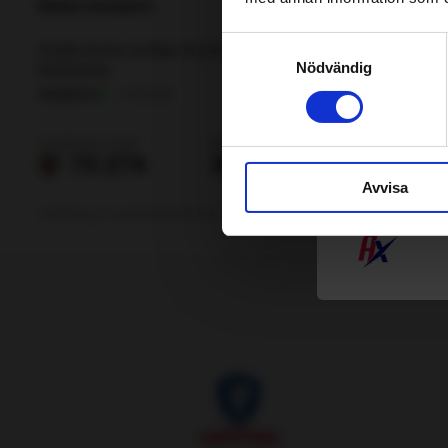
Lä
Samtyckesval
Nödvändig
A
Lä
Avvisa
Mo
Lä
D
Lä
Bi
Lä