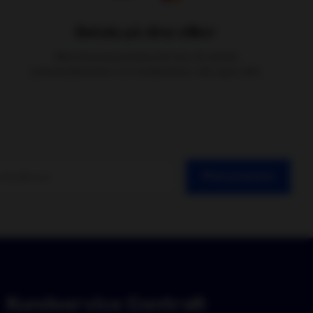
Betala på dina villkor
Välj
Med Autoexpertenkortet kan du betala
verkstadsbesöket och butiksinköp i din egen takt.
Prenumerera
Kundservice Centralt