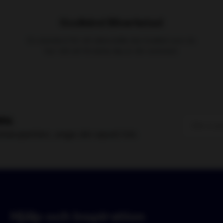
Godkänd Bilverkstad
tteri
s mer
En standard för att säkerställa den kvalitet som du
har rätt att förvänta dig av din verkstad.
v.
toexperten, ange din epost här.
Hjälp och inspiration