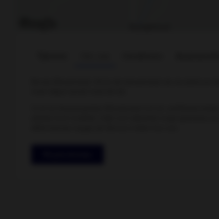
Tjänster
Om oss
Omdömen
Assistansfö
Bonäs Bilverkstad i Kil är din bilverkstad när du behöver läm
med något annat med din bil.
Vi är en Autoexperten Bilverkstad och är certifierad enli
arbete inom kvalitet, miljö och säkerhet noga granskas av 
alltid kännas tryggt att lämna in bilen hos oss.
Få pris & boka