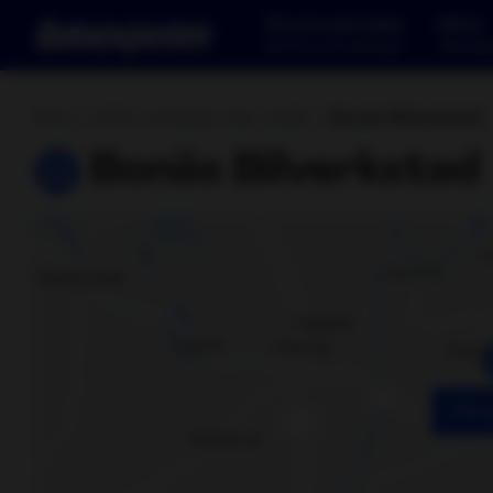
Få pris och boka
Hitta
Service och verkstad
Verkstad
Hem
Hitta verkstad eller butik
Bonäs Bilverkstad
Bonäs Bilverkstad
Visa 