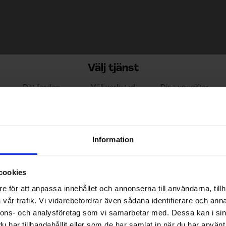
Välj tjänst
Ditt fordon
Välj verkstad
Dina uppgifter
lservice
PRIS DIREKT
s mer
Information
ontera dragkrok
cookies
PRIS DIREKT
s mer
e för att anpassa innehållet och annonserna till användarna, tillh
vår trafik. Vi vidarebefordrar även sådana identifierare och anna
nnons- och analysföretag som vi samarbetar med. Dessa kan i sin
lsökning
har tillhandahållit eller som de har samlat in när du har använt 