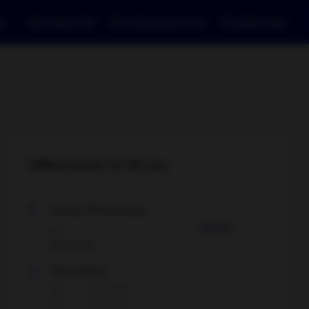
et
Serviceavtal
Om Autoexperten
Kundservice
Välkommen in till oss
Bonäs Bilverkstad
Hitta hit
Kil
Visa adress
Öppettider
Mån
7:00 - 16:00
Tis
7:00 - 16:00