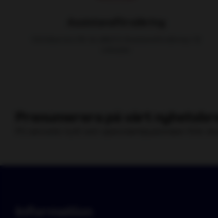
Assistansförsäkring
Ba
Lä
Vid bilservice får du alltid fri Assistansförsäkring i 12
månader
Prenumerera på vårt nyhetsbre
Få senaste nytt och specialerbjudanden från Au
Information