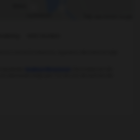
rsäkring
Inför besöket
na in din bil för bilservice, reparation eller behöver hjälp
gt standarden
Godkänd Bilverkstad
. Det innebär att vårt
en oberoende tredje part. För din och vår skull ska det