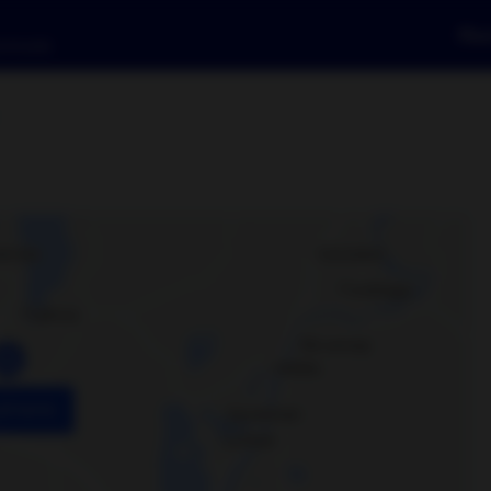
Fle
 & butik
på karta