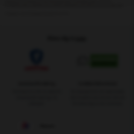
Känn dig trygg.
Assistansförsäkring
Godkänd Bilverkstad
Vid bilservice får du alltid fri
En standard för att säkerställa
Assistansförsäkring i 12
den kvalitet som du har rätt att
månader
förvänta dig av din verkstad.