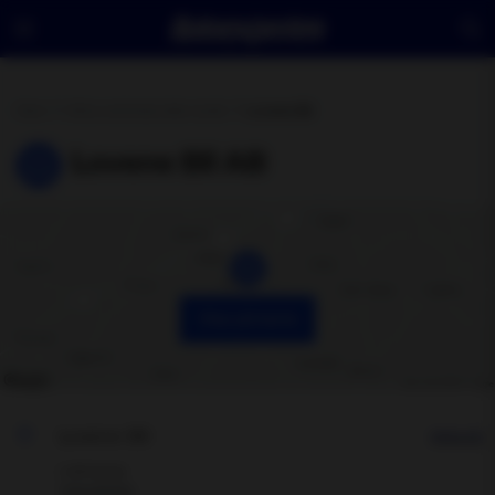
Hem
Hitta verkstad eller butik
Lovene Bil
Lovene Bil AB
Visa på karta
Lovene Bil
Hitta hit
Lidköping
Visa adress