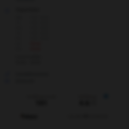
Öppettider
Mån
7:00 - 16:30
Tis
7:00 - 16:30
Ons
7:00 - 16:30
Tor
7:00 - 16:30
Fre
7:00 - 16:00
Lör
Stängt
Sön
Stängt
Lunch mellan:
12:00 - 13:00
Visa telefonnummer
Skicka mejl