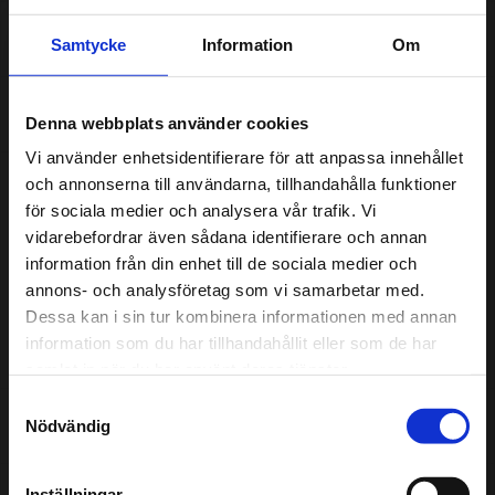
Tjänster
Samtycke
Information
Om
Om oss
Denna webbplats använder cookies
Vi använder enhetsidentifierare för att anpassa innehållet
Vår verkstad är certifierad enligt standarden Godkänd
och annonserna till användarna, tillhandahålla funktioner
Bilverkstad. Det innebär att vårt arbete inom kvalitet, miljö
för sociala medier och analysera vår trafik. Vi
och säkerhet noga granskas av en oberoende tredje part.
vidarebefordrar även sådana identifierare och annan
För din och vår skull ska det alltid kännas tryggt att lämna
information från din enhet till de sociala medier och
in bilen hos oss.
annons- och analysföretag som vi samarbetar med.
Dessa kan i sin tur kombinera informationen med annan
Här kan ni läsa mer om vårt arbete med Godkänd
information som du har tillhandahållit eller som de har
Bilverkstad
samlat in när du har använt deras tjänster.
Samtyckesval
Nödvändig
Omdömen
Inställningar