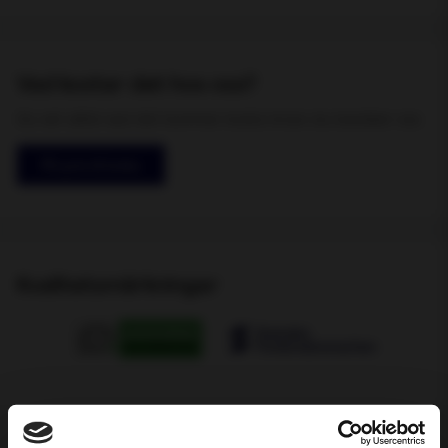
Vad kostar det hos oss?
Du vet alltid vad det kommer kosta innan du besöker oss
Få pris & boka
Kvalitetsmärkningar