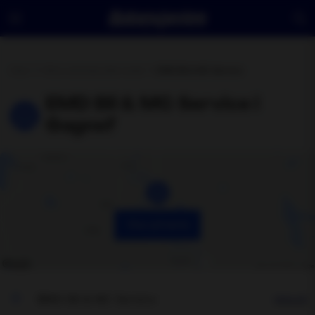
Hem
Hitta verkstad eller butik
EMD Bil & MC Service
EMD Bil & MC Service i
Gagnef
Visa på karta
EMD Bil & MC Service
Hitta hit