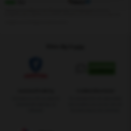
Känn dig trygg.
Assistansförsäkring
Godkänd Bilverkstad
Vid bilservice får du alltid fri
En standard för att säkerställa
Assistansförsäkring i 12
den kvalitet som du har rätt att
månader
förvänta dig av din verkstad.