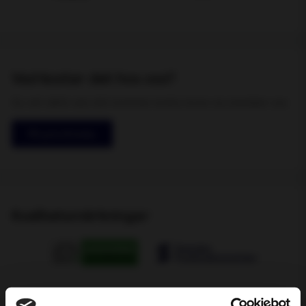
Vad kostar det hos oss?
Du vet alltid vad det kommer kosta innan du besöker oss
Få pris & boka
Kvalitetsmärkningar