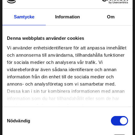
Samtycke
Information
Om
Tjänster
Denna webbplats använder cookies
Om oss
Vi använder enhetsidentifierare för att anpassa innehållet
och annonserna till användarna, tillhandahålla funktioner
Vår verkstad är certifierad enligt standarden Godkänd
för sociala medier och analysera vår trafik. Vi
Bilverkstad. Det innebär att vårt arbete inom kvalitet, miljö
vidarebefordrar även sådana identifierare och annan
och säkerhet noga granskas av en oberoende tredje part.
information från din enhet till de sociala medier och
För din och vår skull ska det alltid kännas tryggt att lämna
annons- och analysföretag som vi samarbetar med.
in bilen hos oss.
Dessa kan i sin tur kombinera informationen med annan
Här kan ni läsa mer om vårt arbete med Godkänd
information som du har tillhandahållit eller som de har
Bilverkstad
samlat in när du har använt deras tjänster.
Samtyckesval
Nödvändig
Omdömen