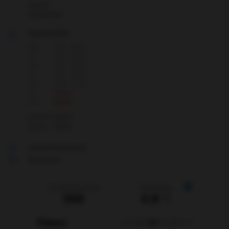
Gagnef
Visa adress
Öppettider
Mån
7:00 - 16:30
Tis
7:00 - 16:30
Ons
7:00 - 16:30
Tor
7:00 - 16:30
Fre
7:00 - 13:00
Lör
Stängt
Sön
Stängt
Lunch mellan:
12:00 - 13:00
Visa telefonnummer
Skicka mejl