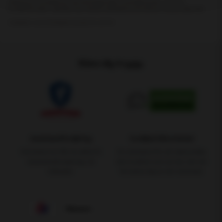
Känn dig trygg.
Assistansförsäkring
Godkänd Bilverkstad
Vid bilservice får du alltid fri
En standard för att säkerställa
Assistansförsäkring i 12
den kvalitet som du har rätt att
månader
förvänta dig av din verkstad.