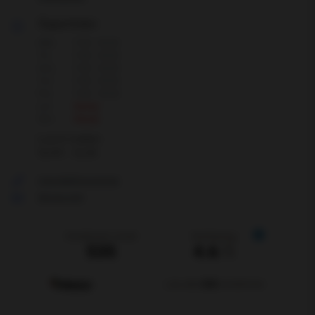
Öppettider
Mån
7:00 - 16:30
Tis
7:00 - 16:30
Ons
7:00 - 16:30
Tor
7:00 - 16:30
Fre
7:00 - 15:00
Lör
Stängt
Sön
Stängt
Lunch mellan:
12:00 - 12:30
Visa telefonnummer
Skicka mejl