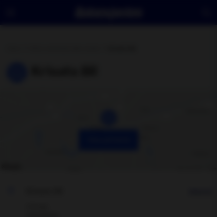
Hem
Hitta verkstad eller butik
Krisats Bil
Krisats Bil
Visa på karta
Krisats Bil
Hitta hit
Arboga
Visa adress