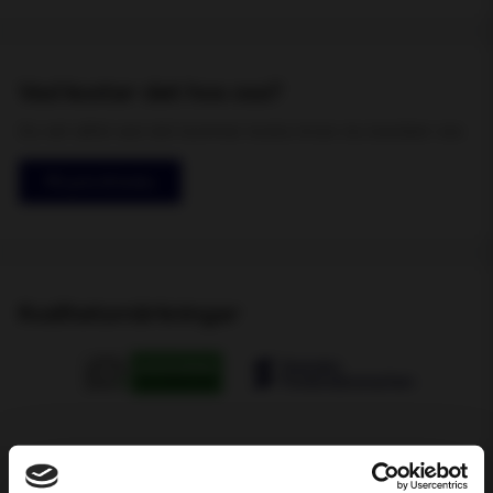
Vad kostar det hos oss?
Du vet alltid vad det kommer kosta innan du besöker oss
Få pris & boka
Kvalitetsmärkningar