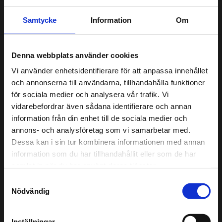
Tjänster
Samtycke
Information
Om
Om oss
Denna webbplats använder cookies
Vi använder enhetsidentifierare för att anpassa innehållet
Vår verkstad är certifierad enligt standarden Godkänd
och annonserna till användarna, tillhandahålla funktioner
Bilverkstad. Det innebär att vårt arbete inom kvalitet, miljö
för sociala medier och analysera vår trafik. Vi
och säkerhet noga granskas av en oberoende tredje part.
vidarebefordrar även sådana identifierare och annan
För din och vår skull ska det alltid kännas tryggt att lämna
information från din enhet till de sociala medier och
in bilen hos oss.
annons- och analysföretag som vi samarbetar med.
Dessa kan i sin tur kombinera informationen med annan
Här kan ni läsa mer om vårt arbete med Godkänd
information som du har tillhandahållit eller som de har
Bilverkstad
samlat in när du har använt deras tjänster.
Samtyckesval
Nödvändig
Omdömen
Inställningar