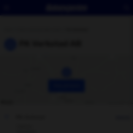
Hem
Hitta verkstad eller butik
PA Verkstad
PA Verkstad AB
Visa på karta
PA Verkstad
Hitta hit
Tidaholm
Visa adress