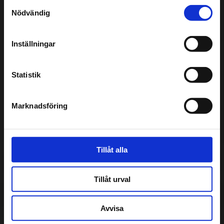
Samtyckesval
part. För din och vår skull ska det alltid kännas tryggt att
Nödvändig
lämna in bilen hos oss.
Inställningar
Omdömen
Statistik
Assistansförsäkring
Marknadsföring
Inför besöket
Tillåt alla
Få pris & boka
Tillåt urval
Avvisa