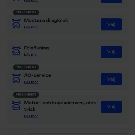
ange din epost här.
PRIS DIREKT
Prenumerera
Montera dragkrok
Välj
Läs mer
Information
Felsökning
Välj
Läs mer
Hjälp och inspiration
PRIS DIREKT
AC-service
Välj
Kundservice Centralt
Läs mer
PRIS DIREKT
Motor- och kupévärmare, elek
Kontakta oss
Välj
trisk
Läs mer