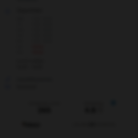
Öppettider
Mån
7:00 - 16:30
Tis
7:00 - 16:30
Ons
7:00 - 16:30
Tor
7:00 - 16:30
Fre
7:00 - 16:30
Lör
Stängt
Sön
Stängt
Lunch mellan:
12:00 - 12:45
Visa telefonnummer
Skicka mejl