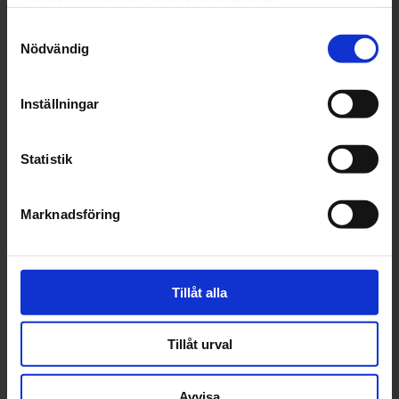
samlat in när du har använt deras tjänster.
Samtyckesval
Nödvändig
Assistansförsäkring
Godkänd Bilverkstad
Vid bilservice får du alltid fri
En standard för att säkerställa
Assistansförsäkring i 12
den kvalitet som du har rätt att
Inställningar
månader
förvänta dig av din verkstad.
Statistik
Marknadsföring
Betala på dina villkor
Tillåt alla
Med Autoexpertenkortet kan
du betala verkstadsbesöket
och butiksinköp i din egen takt.
Tillåt urval
Avvisa