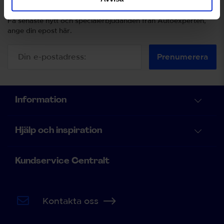
Prenumerera på vårt nyhetsbrev.
Få senaste nytt och specialerbjudanden från Autoexperten,
ange din epost här.
Prenumerera
Information
Hjälp och inspiration
Kundservice Centralt
Kontakta oss