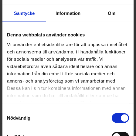
Måndag
7:00 - 17:00
Tisdag
7:00 - 17:00
Samtycke
Information
Om
Onsdag
7:00 - 17:00
Torsdag
7:00 - 17:00
Fredag
7:00 - 16:00
Lördag
stängt
Denna webbplats använder cookies
Söndag
stängt
Lunch
12:00 - 13:00
Vi använder enhetsidentifierare för att anpassa innehållet
och annonserna till användarna, tillhandahålla funktioner
Avvikande öppettider
för sociala medier och analysera vår trafik. Vi
07:00-16:00 mellan
22 Jun - 16 Aug
vidarebefordrar även sådana identifierare och annan
information från din enhet till de sociala medier och
Kontakt
annons- och analysföretag som vi samarbetar med.
08-684 044 XX
Visa numret
Dessa kan i sin tur kombinera informationen med annan
Visa mailadress
information som du har tillhandahållit eller som de har
samlat in när du har använt deras tjänster.
Få pris & boka
Samtyckesval
Nödvändig
TMH Bil & Skadecenter