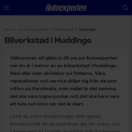
Hem
Om Autoexperten
Bilverkstad
Huddinge
Bilverkstad i Huddinge
Välkommen att glida in till oss på Autoexperten
när du är i behov av en bilverkstad i Huddinge.
Med eller utan skridskor på fötterna. Våra
reparationer och service skiljer sig från de som
utförs på Karolinska, men målet är det samma;
det ska vara lugna puckar och det ska bara vara
att tuta och köra när det är klart.
Letar du efter fornlämningar eller gamla
bronsföremål får du anstränga dig lite extra, och
kanske rent av ta hjälp av någon från Södertörns