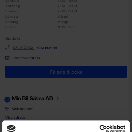
Onsdag
7:00 - 18:00
Torsdag
7:00 - 18:00
Fredag
7:00 - 17:00
Lördag
stängt
Söndag
stängt
Lunch
11:30 - 12:15
Kontakt
08-25 72 XX
Visa numret
Visa mailadress
Få pris & boka
Min Bil Sätra AB
Skärholmen
Visa adress
Öppettider